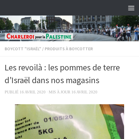
Skip to content
BOYCOTT "ISRAËL"
/
PRODUITS À BOYCOTTER
Les revoilà : les pommes de terre
d’Israël dans nos magasins
PUBLIÉ
16 AVRIL 2020
· MIS À JOUR
16 AVRIL 2020