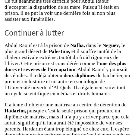
Ce fut néanmoins très difficile pour Abdul Raouf
d’accepter la disparition de sa mère. Puisqu’il était en
prison, il ne put la voir une dernière fois ni non plus
assister aux funérailles.
Continuer à lutter
Abdul Raouf est à la prison de
Nafha,
dans le
Néguev
, le
plus grand désert de
Palestine,
et il souffre tantôt de la
chaleur estivale extrême, tantôt du froid rigoureux de
l’hiver. Cette prison est considérée comme
l’une des plus
dures et sévères de l’occupation
. Abdul Raouf y poursuit
des études. Il a déjà obtenu
deux diplômes
de bachelier, un
premier en histoire et un autre en sociologie de
l’Université ouverte d’Al-Quds. Il a également suivi tout
un cycle scientifique en médias et droits humains.
Il a tenté d’obtenir une maîtrise au centre de détention de
Hadarim,
puisque c’est la seule prison qui procure un
diplôme de maîtrise, mais il n’a pu y arriver parce que cela
aurait signifié qu’il lui aurait été impossible de voir ses
parents, Hardarim étant trop éloigné de chez eux. Il espère
donc obtenir cette maîtrise une fois qu’on lui aura rendu sa