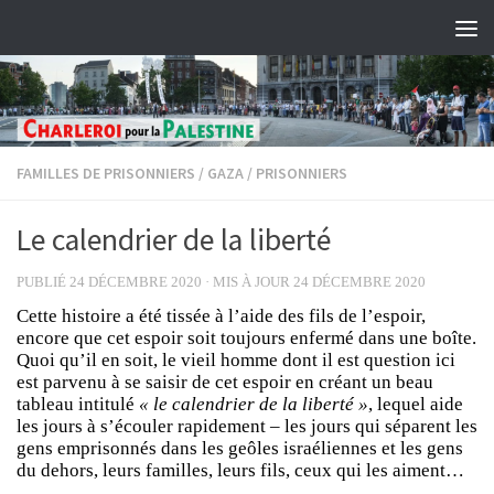
Skip to content
FAMILLES DE PRISONNIERS
/
GAZA
/
PRISONNIERS
Le calendrier de la liberté
PUBLIÉ
24 DÉCEMBRE 2020
· MIS À JOUR
24 DÉCEMBRE 2020
Cette histoire a été tissée à l’aide des fils de l’espoir,
encore que cet espoir soit toujours enfermé dans une boîte.
Quoi qu’il en soit, le vieil homme dont il est question ici
est parvenu à se saisir de cet espoir en créant un beau
tableau intitulé
« le calendrier de la liberté »
, lequel aide
les jours à s’écouler rapidement – les jours qui séparent les
gens emprisonnés dans les geôles israéliennes et les gens
du dehors, leurs familles, leurs fils, ceux qui les aiment…