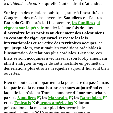
« dividendes de paix »
qu’elle était en droit d’attendre.
Sur le plan des relations publiques, suite à l’hostilité du
Congrès et des médias envers les
Saoudiens
et d’autres
États du Golfe
après le 11 septembre,
les familles qui
règnent sur le pétrole
ont décidé une fois de plus
d’accroître leurs profits au détriment des Palestiniens
en
cessant d’exiger qu’Israël respecte les lois
internationales et se retire des territoires occupés
, ce
qui, jusqu’alors, constituait les conditions préalables à
l’instauration de relations plus cordiales. Bien vite, ces
États se sont acoquinés avec Israël et son lobby américain
afin d’endiguer la vague de cette hostilité en promettant
des relations plus étroites, lesquelles aujourd’hui sont bien
ouvertes.
Rien de tout ceci n’appartient à la poussière du passé, mais
fait partie de
la normalisation en cours aujourd’hui
et par
laquelle le président Trump a annoncé d’é
normes achats
par les
Saoudiens
, les
Marocains
, les
Bahreïniens
et les
Émiratis
d’
armes américains
durant la
préparation et la mise sur pied des accords de
normalisation en 2019 et après, ce qui va encore