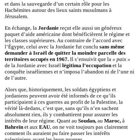
et dans la sauvegarde d’un certain rôle pour les
Hachémites autour des lieux saints musulmans à
Jérusalem.
En échange, la
Jordanie
reçut elle aussi un généreux
paquet d’aide américaine dont bénéficièrent le régime et
les classes supérieures. Au contraire de l’accord avec
l’Égypte, celui avec la Jordanie fut conclu
sans même
demander à Israël de quitter la moindre parcelle des
territoires occupés en 1967.
Il s’ensuivit que la
« paix »
de la Jordanie avec Israël
légitima l’occupation
et la
conquête israéliennes et n’imposa l’abandon ni de l’une ni
de l’autre.
Alors que, historiquement, les soldats égyptiens et
jordaniens peuvent avoir été informés de ce qu’ils
participaient à ces guerres au profit de la Palestine, la
vérité là-dedans, c’est que, sans qu’ils n’en sachent
absolument rien, ils y combattirent pour assurer les
intérêts de leur régime. Quant au
Soudan,
au
Maroc,
à
Bahreïn
et aux
EAU
, on ne voit toujours pas clairement
comment ils auraient pu faire passer les intérêts
palestiniens avant les leurs propres.