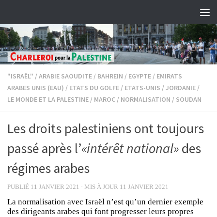
Skip to content
"ISRAËL"
/
ARABIE SAOUDITE
/
BAHREIN
/
EGYPTE
/
EMIRATS
ARABES UNIS (EAU)
/
ETATS DU GOLFE
/
ETATS-UNIS
/
JORDANIE
/
LE MONDE ET LA PALESTINE
/
MAROC
/
NORMALISATION
/
SOUDAN
Les droits palestiniens ont toujours
passé après l’
«intérêt national»
des
régimes arabes
PUBLIÉ
11 JANVIER 2021
· MIS À JOUR
11 JANVIER 2021
La normalisation avec Israël n’est qu’un dernier exemple
des dirigeants arabes qui font progresser leurs propres