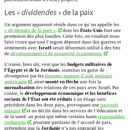
Les
« dividendes »
de la paix
Un argument apparenté réside dans ce qu’on appelle les
« dividendes de la paix »
,
dont les
États-Unis
font une
promotion des plus lourdes. Cette fois, on voudrait nous
faire croire que tout l’argent dépensé dans des guerres et
armements avec
Israël
serait désormais utilisé à des fins
de
développement et de prospérité économique.
L’ironie, bien sûr, veut que les
budgets militaires de
l’Égypte et de la Jordanie
, soutenus en guise de
récompense par les
énormes paquets d’aide militaire
américaine
, aient
monté en flèche
une fois la
normalisation
des relations de ces pays avec Israël. Par
contre, le
développement économique et les bénéfices
sociaux de l’État ont été réduits
à un étiage sans
précédent dans les deux pays, provoquant une
pauvreté
massive
et un déclin dans les services de l’éducation et
de la santé, au point que même certains hauts
responsables
jordaniens
, pourtant partisans de l’accord de paix,
prétendent que la
Jordanie
n’a pas engrangé les