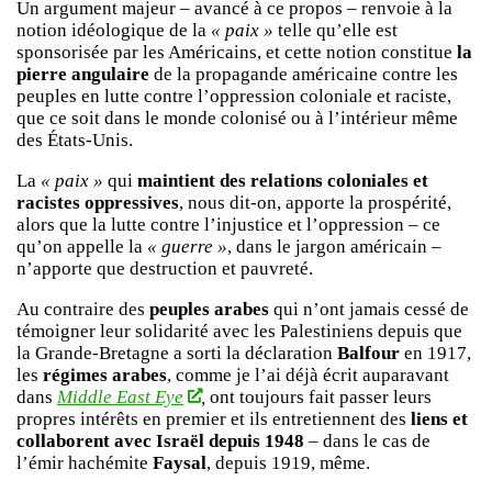
Un argument majeur – avancé à ce propos – renvoie à la
notion idéologique de la
« paix »
telle qu’elle est
sponsorisée par les Américains, et cette notion constitue
la
pierre angulaire
de la propagande américaine contre les
peuples en lutte contre l’oppression coloniale et raciste,
que ce soit dans le monde colonisé ou à l’intérieur même
des États-Unis.
La
« paix »
qui
maintient des relations coloniales et
racistes oppressives
, nous dit-on, apporte la prospérité,
alors que la lutte contre l’injustice et l’oppression – ce
qu’on appelle la
« guerre »
, dans le jargon américain –
n’apporte que destruction et pauvreté.
Au contraire des
peuples arabes
qui n’ont jamais cessé de
témoigner leur solidarité avec les Palestiniens depuis que
la Grande-Bretagne a sorti la déclaration
Balfour
en 1917,
les
régimes arabes
, comme je l’ai déjà écrit auparavant
dans
Middle East Eye
,
ont toujours fait passer leurs
propres intérêts en premier et ils entretiennent des
liens et
collaborent avec Israël depuis 1948
– dans le cas de
l’émir hachémite
Faysal
, depuis 1919, même.