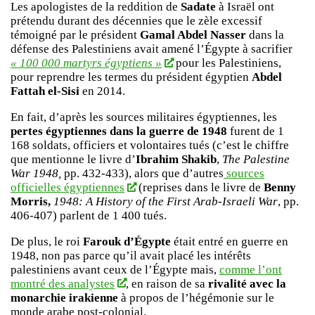
Les apologistes de la reddition de
Sadate
à Israël ont
prétendu durant des décennies que le zèle excessif
témoigné par le président
Gamal Abdel Nasser
dans la
défense des Palestiniens avait amené l’Égypte à sacrifier
« 100 000 martyrs égyptiens »
pour les Palestiniens,
pour reprendre les termes du président égyptien
Abdel
Fattah el-Sisi
en 2014.
En fait, d’après les sources militaires égyptiennes, les
pertes égyptiennes dans la guerre de 1948
furent de 1
168 soldats, officiers et volontaires tués (c’est le chiffre
que mentionne le livre d’
Ibrahim Shakib
,
The Palestine
War 1948,
pp. 432-433), alors que d’autres
sources
officielles égyptiennes
(reprises dans le livre de
Benny
Morris,
1948: A History of the First Arab-Israeli War
, pp.
406-407) parlent de 1 400 tués.
De plus, le roi
Farouk d’Égypte
était entré en guerre en
1948, non pas parce qu’il avait placé les intérêts
palestiniens avant ceux de l’Égypte mais,
comme l’ont
montré des analystes
, en raison de sa
rivalité avec la
monarchie irakienne
à propos de l’hégémonie sur le
monde arabe post-colonial.