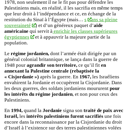
1978, non seulement il ne le fit pas pour défendre les
Palestiniens mais, en réalité, il les sacrifia en même temps
que leur droit à l’indépendance et ce, en échange de la
restitution du Sinaï à l’Égypte (mais…
s
ans sa pleine
souveraineté
) et d’un généreux paquet d’
aide
américaine
qui servit à
enrichir les classes supérieures
égyptiennes
et à appauvrir la majeure partie de la
population.
Le
régime jordanien,
dont l’armée était dirigée par un
général colonial britannique, se lança dans la guerre de
1948 pour
agrandir son territoire,
ce qu’il fit
en
annexant la Palestine centrale (rebaptisée la
« Cisjordanie »)
après la guerre. En
1967,
les Israéliens
envahirent la Jordanie et occupèrent la Cisjordanie. Dans
les deux guerres, des soldats jordaniens moururent
pour
les intérêts du régime jordanien
, et non pour ceux des
Palestiniens.
En
1994,
quand la
Jordanie
signa son
traité de paix avec
Israël,
les
intérêts palestiniens furent sacrifiés
une fois
encore dans la reconnaissance par la Cisjordanie du droit
d’Israël à l’existence sur des terres palestiniennes volées