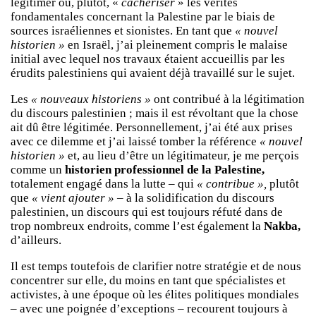
légitimer ou, plutôt, «
cachériser
» les vérités
fondamentales concernant la Palestine par le biais de
sources israéliennes et sionistes. En tant que
« nouvel
historien »
en Israël, j’ai pleinement compris le malaise
initial avec lequel nos travaux étaient accueillis par les
érudits palestiniens qui avaient déjà travaillé sur le sujet.
Les
« nouveaux historiens »
ont contribué à la légitimation
du discours palestinien ; mais il est révoltant que la chose
ait dû être légitimée. Personnellement, j’ai été aux prises
avec ce dilemme et j’ai laissé tomber la référence
« nouvel
historien »
et, au lieu d’être un légitimateur, je me perçois
comme un
historien professionnel de la Palestine,
totalement engagé dans la lutte – qui
« contribue »,
plutôt
que
« vient ajouter »
– à la solidification du discours
palestinien, un discours qui est toujours réfuté dans de
trop nombreux endroits, comme l’est également la
Nakba,
d’ailleurs.
Il est temps toutefois de clarifier notre stratégie et de nous
concentrer sur elle, du moins en tant que spécialistes et
activistes, à une époque où les élites politiques mondiales
– avec une poignée d’exceptions – recourent toujours à