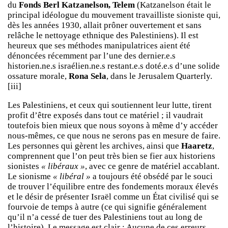
du
Fonds Berl Katzanelson,
Telem
(Katzanelson était le
principal idéologue du mouvement travailliste sioniste qui,
dès les années 1930, allait prôner ouvertement et sans
relâche le nettoyage ethnique des Palestiniens). Il est
heureux que ses méthodes manipulatrices aient été
dénoncées récemment par l’une des dernier.e.s
historien.ne.s israélien.ne.s restant.e.s doté.e.s d’une solide
ossature morale,
Rona Sela
, dans le
Jerusalem Quarterly
.
[iii]
Les Palestiniens, et ceux qui soutiennent leur lutte, tirent
profit d’être exposés dans tout ce matériel ; il vaudrait
toutefois bien mieux que nous soyons à même d’y accéder
nous-mêmes, ce que nous ne serons pas en mesure de faire.
Les personnes qui gèrent les archives, ainsi que
Haaretz
,
comprennent que l’on peut très bien se fier aux historiens
sionistes
« libéraux »
, avec ce genre de matériel accablant.
Le sionisme
« libéral »
a toujours été obsédé par le souci
de trouver l’équilibre entre des fondements moraux élevés
et le désir de présenter Israël comme un État civilisé qui se
fourvoie de temps à autre (ce qui signifie généralement
qu’il n’a cessé de tuer des Palestiniens tout au long de
l’histoire). Le message est clair : Aucune de ces erreurs,