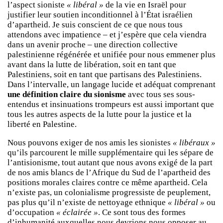
l’aspect sioniste
« libéral »
de la vie en Israël pour
justifier leur soutien inconditionnel à l’État israélien
d’apartheid. Je suis conscient de ce que nous tous
attendons avec impatience – et j’espère que cela viendra
dans un avenir proche – une direction collective
palestinienne régénérée et unifiée pour nous emmener plus
avant dans la lutte de libération, soit en tant que
Palestiniens, soit en tant que partisans des Palestiniens.
Dans l’intervalle, un langage lucide et adéquat comprenant
une définition claire du sionisme
avec tous ses sous-
entendus et insinuations trompeurs est aussi important que
tous les autres aspects de la lutte pour la justice et la
liberté en Palestine.
Nous pouvons exiger de nos amis les sionistes
« libéraux »
qu’ils parcourent le mille supplémentaire qui les sépare de
l’antisionisme, tout autant que nous avons exigé de la part
de nos amis blancs de l’Afrique du Sud de l’apartheid des
positions morales claires contre ce même apartheid. Cela
n’existe pas, un colonialisme progressiste de peuplement,
pas plus qu’il n’existe de nettoyage ethnique
« libéral »
ou
d’occupation
« éclairée »
. Ce sont tous des formes
d’inhumanité auxquelles nous devrions nous opposer au