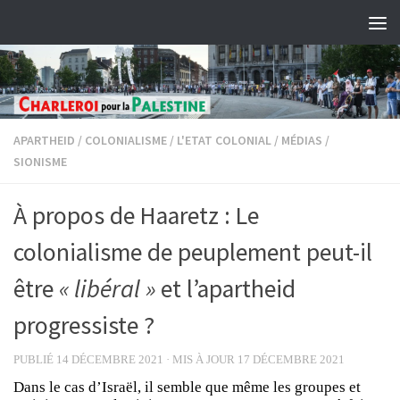
Skip to content
APARTHEID
/
COLONIALISME
/
L'ETAT COLONIAL
/
MÉDIAS
/
SIONISME
À propos de Haaretz : Le
colonialisme de peuplement peut-il
être
« libéral »
et l’apartheid
progressiste ?
PUBLIÉ
14 DÉCEMBRE 2021
· MIS À JOUR
17 DÉCEMBRE 2021
Dans le cas d’Israël, il semble que même les groupes et