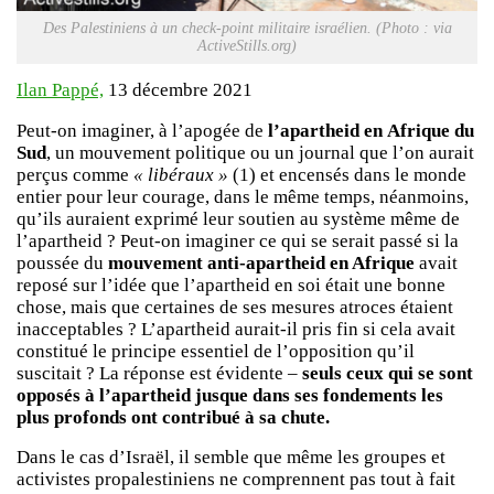
Des Palestiniens à un check-point militaire israélien. (Photo : via
ActiveStills.org)
Ilan Pappé,
13 décembre 2021
Peut-on imaginer, à l’apogée de
l’apartheid en
Afrique du
Sud
, un mouvement politique ou un journal que l’on aurait
perçus comme
« libéraux »
(1) et encensés dans le monde
entier pour leur courage, dans le même temps, néanmoins,
qu’ils auraient exprimé leur soutien au système même de
l’apartheid ? Peut-on imaginer ce qui se serait passé si la
poussée du
mouvement anti-apartheid en Afrique
avait
reposé sur l’idée que l’apartheid en soi était une bonne
chose, mais que certaines de ses mesures atroces étaient
inacceptables ? L’apartheid aurait-il pris fin si cela avait
constitué le principe essentiel de l’opposition qu’il
suscitait ? La réponse est évidente –
seuls ceux qui se sont
opposés à l’apartheid jusque dans ses fondements les
plus profonds ont contribué à sa chute.
Dans le cas d’Israël, il semble que même les groupes et
activistes propalestiniens ne comprennent pas tout à fait