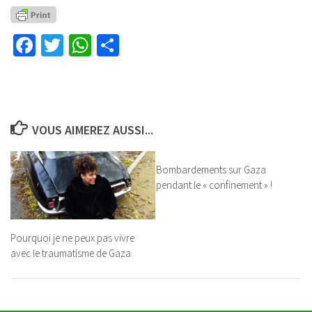
Facebook
Twitter
WhatsApp
Partager
VOUS AIMEREZ AUSSI...
Bombardements sur Gaza
pendant le « confinement » !
Pourquoi je ne peux pas vivre
avec le traumatisme de Gaza