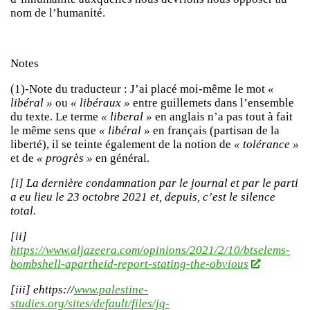
nom de l’humanité.
Notes
(1)-Note du traducteur : J’ai placé moi-même le mot
«
libéral »
ou
« libéraux »
entre guillemets dans l’ensemble
du texte. Le terme
« liberal »
en anglais n’a pas tout à fait
le même sens que
« libéral »
en français (partisan de la
liberté), il se teinte également de la notion de
« tolérance »
et de
« progrès »
en général.
[i] La dernière condamnation par le journal et par le parti
a eu lieu le 23 octobre 2021 et, depuis, c’est le silence
total.
[ii]
https://www.aljazeera.com/opinions/2021/2/10/btselems-
bombshell-apartheid-report-stating-the-obvious
[iii] ehttps://
www.palestine-
studies.org/sites/default/files/jq-