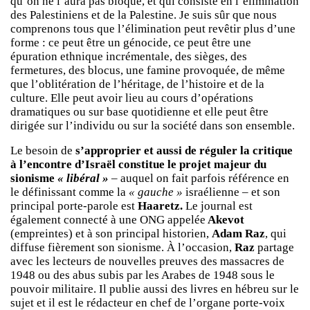
qu’on ne l’aura pas bloqué, et qui consiste en l’élimination
des Palestiniens et de la Palestine. Je suis sûr que nous
comprenons tous que l’élimination peut revêtir plus d’une
forme : ce peut être un génocide, ce peut être une
épuration ethnique incrémentale, des sièges, des
fermetures, des blocus, une famine provoquée, de même
que l’oblitération de l’héritage, de l’histoire et de la
culture. Elle peut avoir lieu au cours d’opérations
dramatiques ou sur base quotidienne et elle peut être
dirigée sur l’individu ou sur la société dans son ensemble.
Le besoin de
s’approprier et aussi de réguler la critique
à l’encontre d’Israël
constitue le projet majeur du
sionisme
« libéral »
– auquel on fait parfois référence en
le définissant comme la
« gauche »
israélienne – et son
principal porte-parole est
Haaretz
.
Le journal est
également connecté à une ONG appelée
Akevot
(empreintes) et à son principal historien,
Adam Raz
, qui
diffuse fièrement son sionisme. À l’occasion,
Raz
partage
avec les lecteurs de nouvelles preuves des massacres de
1948 ou des abus subis par les Arabes de 1948 sous le
pouvoir militaire. Il publie aussi des livres en hébreu sur le
sujet et il est le rédacteur en chef de l’organe porte-voix