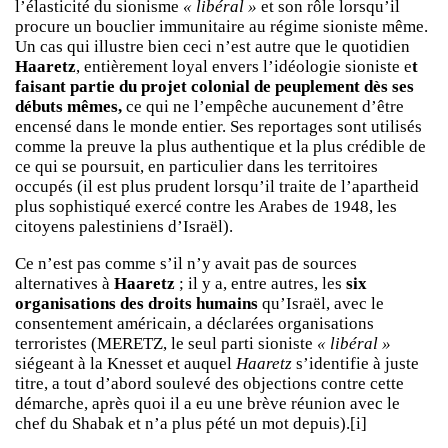
l’élasticité du sionisme
« libéral »
et son rôle lorsqu’il
procure un bouclier immunitaire au régime sioniste même.
Un cas qui illustre bien ceci n’est autre que le quotidien
Haaretz
, entièrement loyal envers l’idéologie sioniste e
t
faisant partie du projet colonial de peuplement dès ses
débuts mêmes,
ce qui ne l’empêche aucunement d’être
encensé dans le monde entier. Ses reportages sont utilisés
comme la preuve la plus authentique et la plus crédible de
ce qui se poursuit, en particulier dans les territoires
occupés (il est plus prudent lorsqu’il traite de l’apartheid
plus sophistiqué exercé contre les Arabes de 1948, les
citoyens palestiniens d’Israël).
Ce n’est pas comme s’il n’y avait pas de sources
alternatives à
Haaretz
; il y a, entre autres, les
six
organisations des droits humains
qu’Israël, avec le
consentement américain, a déclarées organisations
terroristes (MERETZ, le seul parti sioniste
« libéral »
siégeant à la Knesset et auquel
Haaretz
s’identifie à juste
titre, a tout d’abord soulevé des objections contre cette
démarche, après quoi il a eu une brève réunion avec le
chef du Shabak et n’a plus pété un mot depuis).[i]