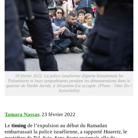
18 février 2022. La police israélienne disperse brutalement les
Palestiniens et leurs sympathisants pendant les démonstrations dans le
quartier de Sheikh Jarrah, à Jérusalem-Est occupée. (Photo : Oren Ziv /
ActiveStills)
Tamara Nassar,
23 février 2022
Le
timing
de l’expulsion au début du Ramadan
embarrassait la police israélienne, a rapporté
Haaretz
, le
quotidien de Tel-Aviv. Sans doute craignait-elle de