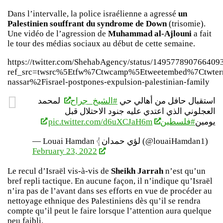
Dans l’intervalle, la police israélienne a agressé
un
Palestinien souffrant du syndrome de Down
(trisomie).
Une vidéo de l’agression de
Muhammad al-Ajlouni
a fait
le tour des médias sociaux au début de cette semaine.
https://twitter.com/ShehabAgency/status/149577890766409
ref_src=twsrc%5Etfw%7Ctwcamp%5Etweetembed%7Ctwter
nassar%2Fisrael-postpones-expulsion-palestinian-family
استقبال حافل من أهالي حي
#الشيخ_جراح
لمحمد
العجلوني الذي اعتدي عليه جنود الاحتلال قبل
pic.twitter.com/d6uXCJaH6m
#فلسطين
يومين
— Louai Hamdan 𓂆 لؤي حمدان (@louaiHamdan1)
February 23, 2022
Le recul d’Israël vis-à-vis de
Sheikh Jarrah
n’est qu’un
bref repli tactique. En aucune façon, il n’indique qu’Israël
n’ira pas de l’avant dans ses efforts en vue de procéder au
nettoyage ethnique des Palestiniens dès qu’il se rendra
compte qu’il peut le faire lorsque l’attention aura quelque
peu faibli.