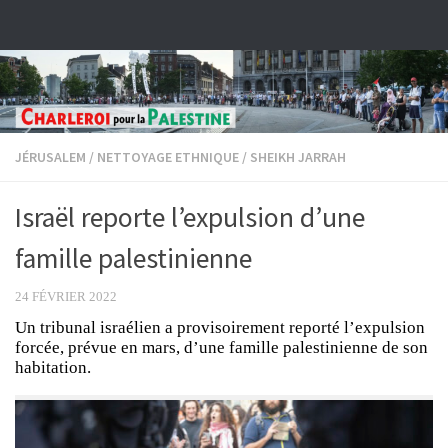
Skip to content
JÉRUSALEM
/
NETTOYAGE ETHNIQUE
/
SHEIKH JARRAH
Israël reporte l’expulsion d’une
famille palestinienne
24 FÉVRIER 2022
Un tribunal israélien a provisoirement reporté l’expulsion
forcée, prévue en mars, d’une famille palestinienne de son
habitation.