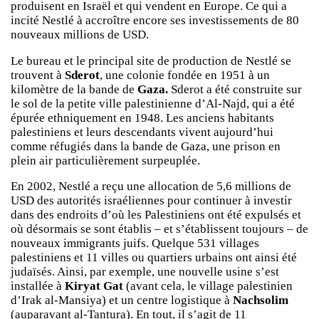
produisent en Israël et qui vendent en Europe. Ce qui a
incité Nestlé à accroître encore ses investissements de 80
nouveaux millions de USD.
Le bureau et le principal site de production de Nestlé se
trouvent à
Sderot
, une colonie fondée en 1951 à un
kilomètre de la bande de
Gaza.
Sderot a été construite sur
le sol de la petite ville palestinienne d’Al-Najd, qui a été
épurée ethniquement en 1948. Les anciens habitants
palestiniens et leurs descendants vivent aujourd’hui
comme réfugiés dans la bande de Gaza, une prison en
plein air particulièrement surpeuplée.
En 2002, Nestlé a reçu une allocation de 5,6 millions de
USD des autorités israéliennes pour continuer à investir
dans des endroits d’où les Palestiniens ont été expulsés et
où désormais se sont établis – et s’établissent toujours – de
nouveaux immigrants juifs. Quelque 531 villages
palestiniens et 11 villes ou quartiers urbains ont ainsi été
judaïsés. Ainsi, par exemple, une nouvelle usine s’est
installée à
Kiryat Gat
(avant cela, le village palestinien
d’Irak al-Mansiya) et un centre logistique à
Nachsolim
(auparavant al-Tantura). En tout, il s’agit de 11