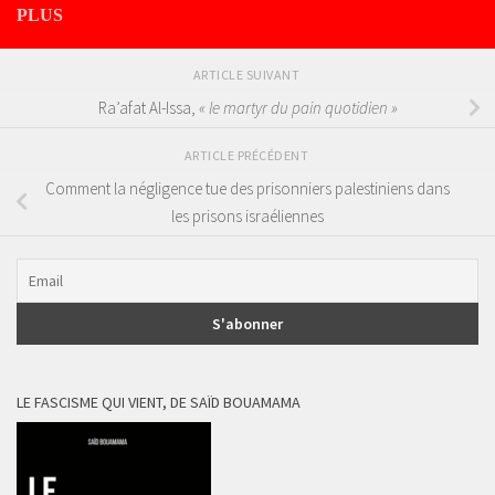
PLUS
ARTICLE SUIVANT
Ra’afat Al-Issa,
« le martyr du pain quotidien »
ARTICLE PRÉCÉDENT
Comment la négligence tue des prisonniers palestiniens dans
les prisons israéliennes
LE FASCISME QUI VIENT, DE SAÏD BOUAMAMA