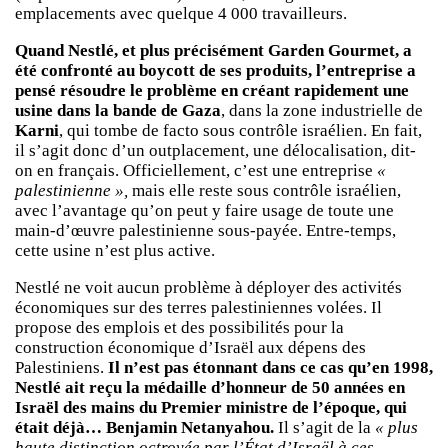
emplacements avec quelque 4 000 travailleurs.
Quand Nestlé, et plus précisément Garden Gourmet, a
été confronté au boycott de ses produits, l’entreprise a
pensé résoudre le problème en créant rapidement une
usine dans la bande de Gaza
, dans la zone industrielle de
Karni
, qui tombe de facto sous contrôle israélien. En fait,
il s’agit donc d’un outplacement, une délocalisation, dit-
on en français. Officiellement, c’est une entreprise
«
palestinienne »,
mais elle reste sous contrôle israélien,
avec l’avantage qu’on peut y faire usage de toute une
main-d’œuvre palestinienne sous-payée. Entre-temps,
cette usine n’est plus active.
Nestlé ne voit aucun problème à déployer des activités
économiques sur des terres palestiniennes volées. Il
propose des emplois et des possibilités pour la
construction économique d’Israël aux dépens des
Palestiniens.
Il n’est pas étonnant dans ce cas qu’en 1998,
Nestlé ait reçu la médaille d’honneur de 50 années en
Israël des mains du Premier ministre de l’époque, qui
était déjà… Benjamin Netanyahou.
Il s’agit de la
« plus
haute distinction octroyée par l’État d’Israël à ces