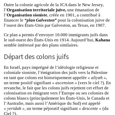
Outre la colonie agricole de la JCA dans le New Jersey,
l’
Organisation territoriale juive,
une émanation de
l’
Organisation sioniste
, créée en 1901, a contribué à
financer le
“plan Galveston”
pour la colonisation juive de
l’ouest des États-Unis par Galveston, au Texas, en 1907.
Ce plan a permis d’envoyer 10.000 immigrants juifs dans
le sud-ouest des États-Unis en 1914. Aujourd’hui,
Kahana
semble intéressé par des plans similaires.
Départ des colons juifs
En Israël, pays imprégné de l’idéologie religieuse et
coloniale sioniste, l’émigration des juifs vers la Palestine
en tant que colons est historiquement appelée
« aliyah »
,
un terme positif signifiant
« ascension »
(vers le ciel ?). En
revanche, le fait que les colons juifs rejettent cet effort de
colonisation en émigrant vers l’Europe ou ses colonies de
colons blancs (principalement les États-Unis, le Canada et
l’Australie, mais aussi l’Amérique du Sud) est appelé
« yeridah »,
un terme péjoratif signifiant
« descente »
(du
Ciel ?).