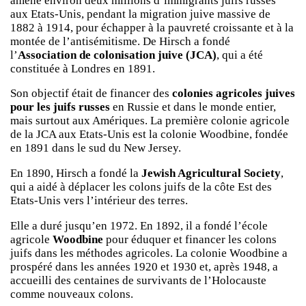
amené environ deux millions d’immigrants juifs russes
aux Etats-Unis, pendant la migration juive massive de
1882 à 1914, pour échapper à la pauvreté croissante et à la
montée de l’antisémitisme. De Hirsch a fondé
l’
Association de colonisation juive (JCA)
, qui a été
constituée à Londres en 1891.
Son objectif était de financer des
colonies agricoles juives
pour les juifs russes
en Russie et dans le monde entier,
mais surtout aux Amériques. La première colonie agricole
de la JCA aux Etats-Unis est la colonie Woodbine, fondée
en 1891 dans le sud du New Jersey.
En 1890, Hirsch a fondé la
Jewish Agricultural Society
,
qui a aidé à déplacer les colons juifs de la côte Est des
Etats-Unis vers l’intérieur des terres.
Elle a duré jusqu’en 1972. En 1892, il a fondé l’école
agricole
Woodbine
pour éduquer et financer les colons
juifs dans les méthodes agricoles. La colonie Woodbine a
prospéré dans les années 1920 et 1930 et, après 1948, a
accueilli des centaines de survivants de l’Holocauste
comme nouveaux colons.