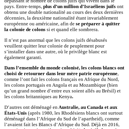
dépassant le nombre de colons juifs qui vivent dans le
pays. Entre-temps,
plus d’un million d’Israéliens juifs
ont
obtenu une double nationalité au cours des deux dernières
décennies, la deuxième nationalité étant invariablement
européenne ou américaine, afin de
se préparer à quitter
la colonie de colons
si et quand elle sombrera.
Il n’est pas anormal que les colons juifs désabusés
veuillent quitter leur colonie de peuplement pour
s’installer dans une autre, où le privilège blanc est
également garanti.
Dans l’ensemble du monde colonisé, les colons blancs ont
choisi de retourner dans leur mère patrie européenne
,
comme l’ont fait les colons français en Afrique du Nord,
les colons portugais en Angola et au Mozambique (bien
qu’un grand nombre d’entre eux soient allés au Brésil) et
les colons britanniques au Kenya
.
D’autres ont déménagé en
Australie, au Canada et aux
États-Unis
(après 1980, les Rhodésiens blancs ont surtout
déménagé dans l’Afrique du Sud de l’apartheid), comme
l’avaient fait les Blancs d’Afrique du Sud. Déjà en 2016,