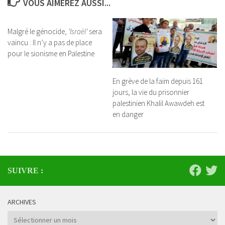
VOUS AIMEREZ AUSSI...
Malgré le génocide,
‘Israël’
sera
vaincu : Il n’y a pas de place
pour le sionisme en Palestine
En grève de la faim depuis 161
jours, la vie du prisonnier
palestinien Khalil Awawdeh est
en danger
SUIVRE :
ARCHIVES
Archives