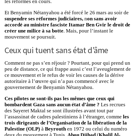
les réformes en cours.
Et Benyamin Nétanyahou a été forcé le 26 mars au soir de
suspendre ses réformes judiciaires,
n
on sans avoir
accordé au ministre fasciste Itamar Ben Gvir le droit de
créer une milice à sa botte
. Mais, pour l’instant le
mouvement se poursuit.
Ceux qui tuent sans état d’âme
Comment ne pas s’en réjouir ? Pourtant, pour qui prend un
peu de distance, ce qui frappe aussi c’est l’aveuglement de
ce mouvement et le refus de voir les causes de la dérive
autoritaire à l’œuvre qui n’a pas commencé avec le
gouvernement de Benyamin Nétanyahou.
Ces pilotes ne sont-ils pas les mêmes que ceux qui
bombardent Gaza sans aucun état d’âme ?
Les recrues
des Sayeret Maktal se sont illustrées avant tout par
l’assassinat de cadres palestiniens à l’étranger, comme
les
trois dirigeants de l’Organisation de la libération de la
Palestine (OLP)
à
Beyrouth
en 1972 ou celui du numéro
deux du mouvement à Tunis,
Abou Djihad
(
Khalil Al-