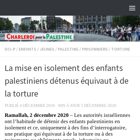
Skip to content
DCI-P
/
ENFANTS
/
JEUNES
/
PALESTINE
/
PRISONNIERS
/
TORTURE
La mise en isolement des enfants
palestiniens détenus équivaut à de
la torture
PUBLIÉ
4 DÉCEMBRE 2020
· MIS À JOUR
5 DÉCEMBRE 2020
Ramallah, 2 décembre 2020
– Les autorités israéliennes
ont l’habitude de détenir des enfants palestiniens en
isolement et ce, uniquement à des fins d’interrogatoire,
une pratique qui équivaut à de la torture ou à des