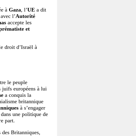
ée à
Gaza
, l’
UE
a dit
 avec l’
Autorité
as
accepte les
uprématiste et
e droit d’Israël à
tre le peuple
s juifs européens à lui
ne
a conquis la
nialisme britannique
anniques
à s’engager
– dans une politique de
e part.
rs des Britanniques,