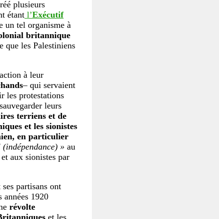
créé plusieurs
t étant
l’
Exécutif
e un tel organisme à
olonial britannique
ce que les Palestiniens
action à leur
rchands
– qui servaient
r les protestations
 sauvegarder leurs
ires terriens et de
ques et les sionistes
ien, en particulier
al (indépendance) »
au
et aux sionistes par
 ses partisans ont
s années 1920
une
révolte
Britanniques
et les