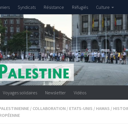
nniers
Syndicats
Résistance
Réfugiés
Culture
Voyages solidaires
Newsletter
Vidéos
PALESTINIENNE
/
COLLABORATION
/
ETATS-UNIS
/
HAMAS
/
HISTOI
UROPÉENNE