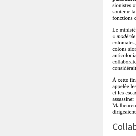
sionistes 
soutenir la
fonctions d
Le ministè
« modérée
coloniales
colons sion
anticolonia
collaborat
considérai
À cette fin
appelée le
et les esca
assassiner 
Malheureu
dirigeaien
Collab