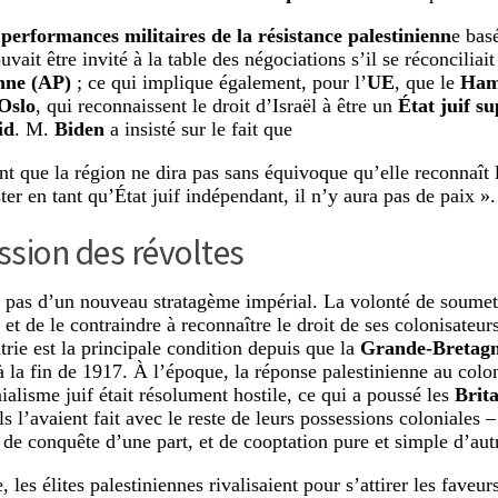
s
performances militaires de la résistance palestinienn
e bas
uvait être invité à la table des négociations s’il se réconciliait
enne (AP)
; ce qui implique également, pour l’
UE
, que le
Ham
Oslo
, qui reconnaissent le droit d’Israël à être un
État juif s
id
. M.
Biden
a insisté sur le fait que
ant que la région ne dira pas sans équivoque qu’elle reconnaît l
ter en tant qu’État juif indépendant, il n’y aura pas de paix ».
sion des révoltes
it pas d’un nouveau stratagème impérial. La volonté de soumet
 et de le contraindre à reconnaître le droit de ses colonisateur
trie est la principale condition depuis que la
Grande-Bretag
 la fin de 1917. À l’époque, la réponse palestinienne au colo
ialisme juif était résolument hostile, ce qui a poussé les
Brit
s l’avaient fait avec le reste de leurs possessions coloniales 
t de conquête d’une part, et de cooptation pure et simple d’autr
 les élites palestiniennes rivalisaient pour s’attirer les faveu