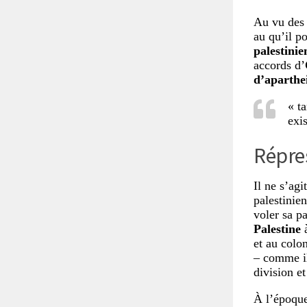
Au vu de
au qu’il po
palestini
accords d’
d’aparthe
« t
exis
Répres
Il ne s’ag
palestinien
voler sa pa
Palestine
à
et au colon
– comme il
division e
À l’époque,