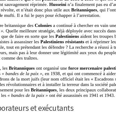
ont sauvagement réprimée.
Husseini
n’a finalement pas eu d’a
 révolte, et n’était donc plus utile aux
Britanniques
, qui l’on
e mufti. Il a fui le pays pour échapper à l’arrestation.
re britannique des
Colonies
a continué à chercher en vain une
 ».
Quelle meilleure stratégie, déjà déployée avec succès dans
, que de faire en sorte que les
Palestiniens
aident les troupes b
istes à assassiner les
Palestiniens résistants
et à réprimer leu
le, tout en prétendant les défendre ? La recherche a réussi à t
eurs, mais pas à leur donner une légitimité aux yeux du peuple 
t comme des traîtres.
, les
Britanniques
ont organisé une
force mercenaire palest
s
« bandes de la paix »
, en 1938, et qui ont commencé à aider
drons de la mort juifs (leur nom officiel était les « Escadrons 
les révolutionnaires et à installer la terreur dans la société pal
sement pour les
Britanniques
, les deux principaux collaborat
t les
« bandes de la paix »
ont été assassinés en 1941 et 1943.
orateurs et exécutants