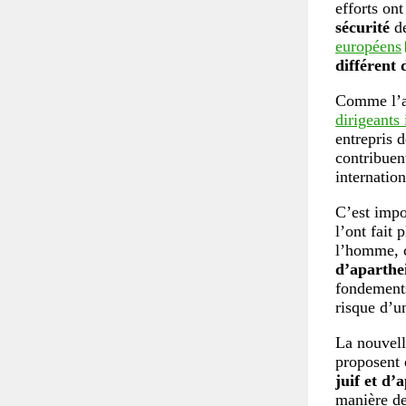
efforts on
sécurité
de
européens
différent 
Comme l’a 
dirigeants 
entrepris d
contribuent
internation
C’est impo
l’ont fait
l’homme, c
d’aparthe
fondements
risque d’
La nouvell
proposent 
juif et d’
manière de