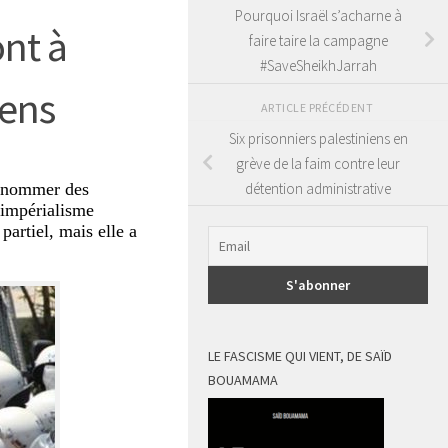
Pourquoi Israël s’acharne à
ont à
faire taire la campagne
#SaveSheikhJarrah
iens
ARTICLE PRÉCÉDENT
Six prisonniers palestiniens en
grève de la faim contre leur
détention administrative
de nommer des
l’impérialisme
partiel, mais elle a
LE FASCISME QUI VIENT, DE SAÏD
BOUAMAMA