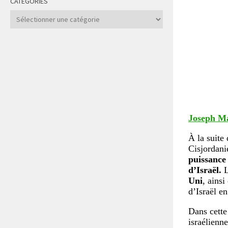
CATÉGORIES
Catégories
Joseph M
À la suite 
Cisjordani
puissance 
d’Israël.
L
Uni
, ainsi
d’Israël e
Dans cette
israélienn