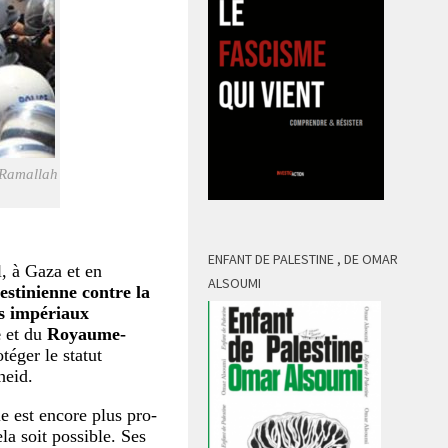
à Ramallah
ENFANT DE PALESTINE , DE OMAR
l, à Gaza et en
ALSOUMI
lestinienne contre la
rs impériaux
e
et du
Royaume-
téger le statut
heid.
e est encore plus pro-
ela soit possible. Ses