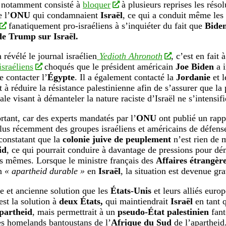
t notamment consisté à
bloquer
à plusieurs reprises les réso
 l’
ONU
qui condamnaient
Israël
, ce qui a conduit même les
fanatiquement pro-israéliens à s’inquiéter du fait que
Bide
de Trump sur Israël.
révélé le journal israélien
Yedioth Ahronoth
, c’est en fait
israéliens
choqués que le président américain
Joe Biden
a 
e contacter l’
Égypte
. Il a également contacté la
Jordanie
et 
 à réduire la résistance palestinienne afin de s’assurer que la
ale visant à démanteler la nature raciste d’Israël ne s’intensif
rtant, car des experts mandatés par l’
ONU
ont publié un rap
 plus récemment des groupes israéliens et américains de défens
onstatant que la
colonie juive de peuplement
n’est rien de 
id
, ce qui pourrait conduire à davantage de pressions pour dé
 mêmes. Lorsque le ministre français des
Affaires étrangèr
un
« apartheid durable »
en
Israël
, la situation est devenue gr
e et ancienne solution que les
États-Unis
et leurs alliés euro
est la solution à
deux États,
qui maintiendrait
Israël
en tant 
apartheid
, mais permettrait à un
pseudo-État palestinien
fant
s homelands bantoustans de l’
Afrique du Sud
de l’apartheid