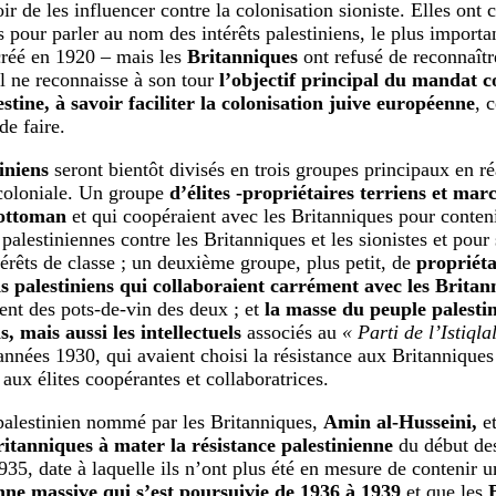
ir de les influencer contre la colonisation sioniste. Elles ont 
 pour parler au nom des intérêts palestiniens, le plus importan
créé en 1920 – mais les
Britanniques
ont refusé de reconnaîtr
l ne reconnaisse à son tour
l’objectif principal du mandat c
estine, à savoir faciliter la colonisation juive européenne
, 
de faire.
iniens
seront bientôt divisés en trois groupes principaux en ré
coloniale. Un groupe
d’élites -propriétaires terriens et ma
ottoman
et qui coopéraient avec les Britanniques pour conteni
palestiniennes contre les Britanniques et les sionistes et pour
térêts de classe ; un deuxième groupe, plus petit, de
propriéta
palestiniens qui collaboraient carrément avec les Britanni
ient des pots-de-vin des deux ; et
la masse du peuple palestin
s, mais aussi les intellectuels
associés au
« Parti de l’Istiql
années 1930, qui avaient choisi la résistance aux Britanniques 
aux élites coopérantes et collaboratrices.
palestinien nommé par les Britanniques,
Amin al-Husseini,
et
ritanniques à mater la résistance palestinienne
du début de
935, date à laquelle ils n’ont plus été en mesure de contenir 
nne massive qui s’est poursuivie de 1936 à 1939
et que les