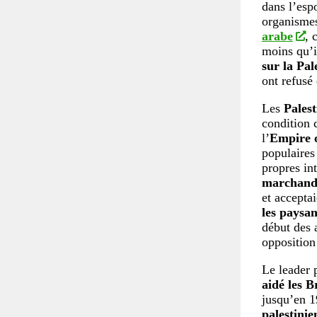
dans l’espo
organismes
arabe
, 
moins qu’i
sur la Pal
ont refusé 
Les
Palest
condition 
l’
Empire 
populaires 
propres in
marchands 
et accepta
les paysan
début des 
opposition 
Le leader 
aidé les B
jusqu’en 1
palestinie