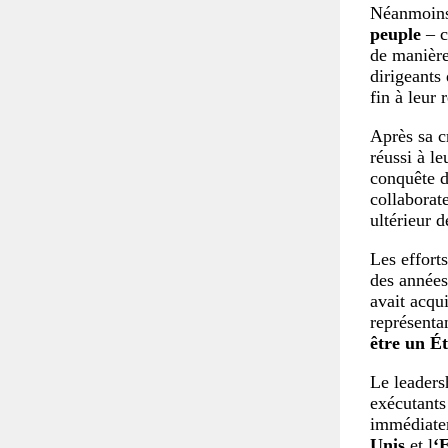
Néanmoins,
peuple
– 
de manière 
dirigeants
fin à leur 
Après sa c
réussi à l
conquête d
collaborat
ultérieur 
Les efforts
des années
avait acqu
représenta
être un Ét
Le leaders
exécutants
immédiatem
Unis
et l
‘