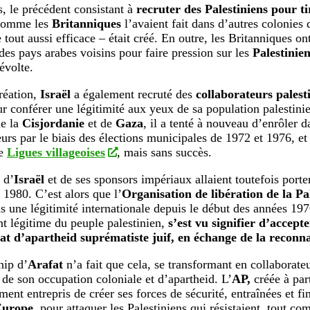
 le précédent consistant à
recruter des Palestiniens pour ti
comme les
Britanniques
l’avaient fait dans d’autres colonies 
tout aussi efficace – était créé. En outre, les Britanniques ont
 des pays arabes voisins pour faire pression sur les
Palestinie
révolte.
réation,
Israël
a également recruté des
collaborateurs palest
eur conférer une légitimité aux yeux de sa population palestini
e la
Cisjordanie
et de
Gaza
, il a tenté à nouveau d’enrôler 
eurs par le biais des élections municipales de 1972 et 1976, et
de
Ligues villageoises
, mais sans succès.
 d’
Israël
et de ses sponsors impériaux allaient toutefois porter 
 1980. C’est alors que l’
Organisation de libération de la P
is une légitimité internationale depuis le début des années 197
nt légitime du peuple palestinien,
s’est vu signifier d’accepte
at d’apartheid suprématiste juif, en échange de la reconn
hip d’
Arafat
n’a fait que cela, se transformant en collaborate
 de son occupation coloniale et d’apartheid. L’
AP,
créée à part
ent entrepris de créer ses forces de sécurité, entraînées et fi
Europe
, pour attaquer les Palestiniens qui résistaient, tout c