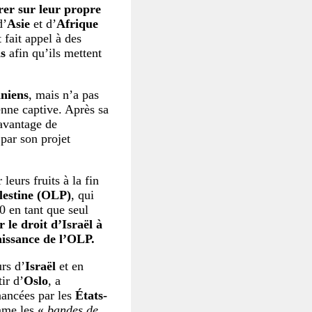
rer sur leur propre
d’
Asie
et d’
Afrique
 fait appel à des
ns
afin qu’ils mettent
iniens
, mais n’a pas
enne captive. Après sa
davantage de
 par son projet
leurs fruits à la fin
alestine (OLP)
, qui
0 en tant que seul
r le droit d’Israël à
aissance de l’OLP.
urs d’
Israël
et en
ir d’
Oslo
, a
nancées par les
États-
omme les «
bandes de