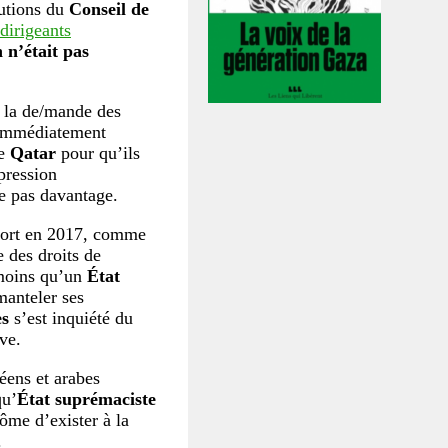
lutions du
Conseil de
dirigeants
n
n’était pas
 à la de/mande des
immédiatement
le
Qatar
pour qu’ils
 pression
ie pas davantage.
port en 2017, comme
e des droits de
moins qu’un
État
manteler ses
es
s’est inquiété du
ave.
péens et arabes
qu’
État suprémaciste
ôme d’exister à la
.