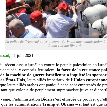
La police de l’Autorité palestinienne réprimant une manifestation 
– Photo : Issam Rimawi
assad
,
11 juin 2021
du récent assaut israélien contre le peuple palestinien en Israë
e occupée, y compris Jérusalem,
la force de la résistance pa
de la machine de guerre israélienne a inquiété les sponso
es
États-Unis
, leurs alliés impériaux de l’
Union européenn
 que leurs alliés arabes ont paniqué et se sont empressés de pro
n tant que colonie de peuplement suprémaciste juive et d’apart
 veine, l’administration
Biden
s’est efforcée de prouver qu’ell
e que les administrations
Trump
et
Obama
– si tant est que c