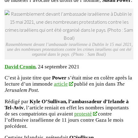
de museler l’avocate des droits de l’homme,
Susan Power
.
Rassemblement devant l’ambassade israélienne à Dublin le 15 mai 2021,
une des nombreuses protestations contre les crimes israéliens qui ont été
organisé dans le pays. (Photo : Sam Boal)
David Cronin
, 24 septembre 2021
C’est à juste titre que
Power
s’était mise en colère après la
lecture d’un immonde
article
publié en juin dans
The
Jerusalem Post.
Rédigé par
Kyle O’Sullivan, l’ambassadeur d’Irlande à
Tel-Aviv
, l’article reniait en effet les nombres importants
de ses compatriotes qui avaient
protesté
contre
l’offensive israélienne de 11 jours contre Gaza le mois
précédent.
Certains Irlandais, prétendait
O’Sullivan
,