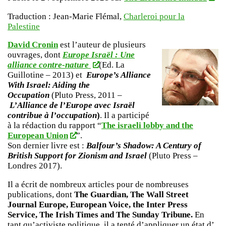
Traduction : Jean-Marie Flémal,
Charleroi pour la
Palestine
David Cronin
est l’auteur de plusieurs
ouvrages, dont
Europe Israël : Une
alliance contre-nature
(Ed. La
Guillotine – 2013) et
Europe’s Alliance
With Israel: Aiding the
Occupation
(Pluto Press, 2011 –
L’Alliance de l’Europe avec Israël
contribue à l’occupation
)
. Il a participé
à la rédaction du rapport “
The israeli lobby and the
European Union
”.
Son dernier livre est :
Balfour’s Shadow: A Century of
British Support for Zionism and Israel
(Pluto Press –
Londres 2017).
Il a écrit de nombreux articles pour de nombreuses
publications, dont
The Guardian, The Wall Street
Journal Europe, European Voice, the Inter Press
Service, The Irish Times and The Sunday Tribune.
En
tant qu’activiste politique, il a tenté d’appliquer un état d’