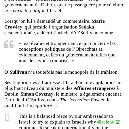
gouvernement de Dublin, qui ne passe guère pour célébrer
le
« caractère juif »
d’Israël.
Lorsqu’on lui a demandé un commentaire,
Marie
Crawley
, qui préside l’organisation
Sadaka
susmentionnée, a décrit l’article d’O’Sullivan comme
« mal évalué et trompeur en ce qui concerne les
conceptions politiques de l’Oireachtas et,
évidemment, celles du gouvernement telles que
nous les avons comprises ».
O’Sullivan
n’a toutefois pas le monopole de la trahison.
Ses flagorneries à l’adresse d’Israël ont été applaudies au
plus haut niveau du ministère des
Affaires étrangères
à
Dublin.
Simon Coveney
, le ministre, a également encensé
l’article d’O’Sullivan dans
The Jerusalem Post
en le
qualifiant d’
« équilibré ».
This is a balanced piece by our Ambassador to
Israel, to try to explain to Israelis why
#Ireland
continues to speak up internationally on the