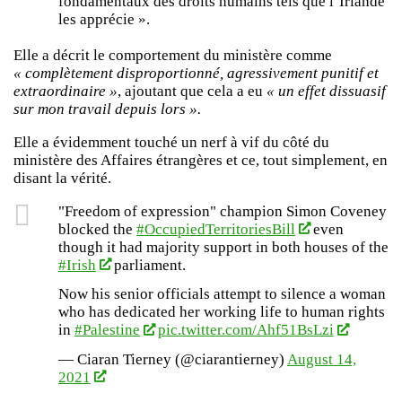
fondamentaux des droits humains tels que l’Irlande
les apprécie ».
Elle a décrit le comportement du ministère comme
« complètement disproportionné, agressivement punitif et
extraordinaire »
, ajoutant que cela a eu
« un effet dissuasif
sur mon travail depuis lors ».
Elle a évidemment touché un nerf à vif du côté du
ministère des Affaires étrangères et ce, tout simplement, en
disant la vérité.
"Freedom of expression" champion Simon Coveney
blocked the
#OccupiedTerritoriesBill
even
though it had majority support in both houses of the
#Irish
parliament.
Now his senior officials attempt to silence a woman
who has dedicated her working life to human rights
in
#Palestine
pic.twitter.com/Ahf51BsLzi
— Ciaran Tierney (@ciarantierney)
August 14,
2021