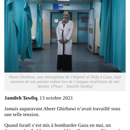
Abeer Ghirbawi, une chirurgienne de l’hôpital al-Shifa à Gaza, était
enceinte de son premier enfant lors de l’attaque israélienne de mai
dernier. (Photo : Jamileh Tawfiq)
Jamileh Tawfiq
, 13 octobre 2021
Jamais auparavant Abeer Ghirbawi n’avait travaillé sous
une telle tension.
Quand Israël s’est mis à bombarder Gaza en mai, un