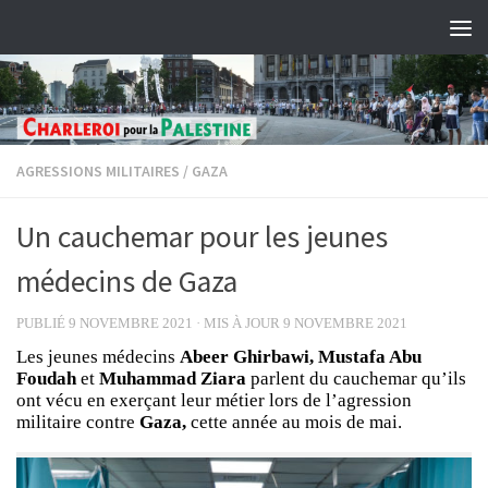
Skip to content
AGRESSIONS MILITAIRES
/
GAZA
Un cauchemar pour les jeunes
médecins de Gaza
PUBLIÉ
9 NOVEMBRE 2021
· MIS À JOUR
9 NOVEMBRE 2021
Les jeunes médecins
Abeer Ghirbawi, Mustafa Abu
Foudah
et
Muhammad Ziara
parlent du cauchemar qu’ils
ont vécu en exerçant leur métier lors de l’agression
militaire contre
Gaza,
cette année au mois de mai.