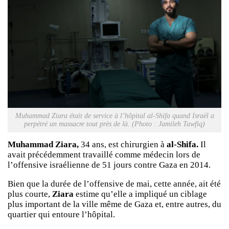
Muhammad Ziara était de service à l’hôpital al-Shifa quand Israël a
perpétré un massacre tout près de là. (Photo : Jamileh Tawfiq)
Muhammad Ziara,
34 ans, est chirurgien à
al-Shifa.
Il
avait précédemment travaillé comme médecin lors de
l’offensive israélienne de 51 jours contre Gaza en 2014.
Bien que la durée de l’offensive de mai, cette année, ait été
plus courte,
Ziara
estime qu’elle a impliqué un ciblage
plus important de la ville même de Gaza et, entre autres, du
quartier qui entoure l’hôpital.