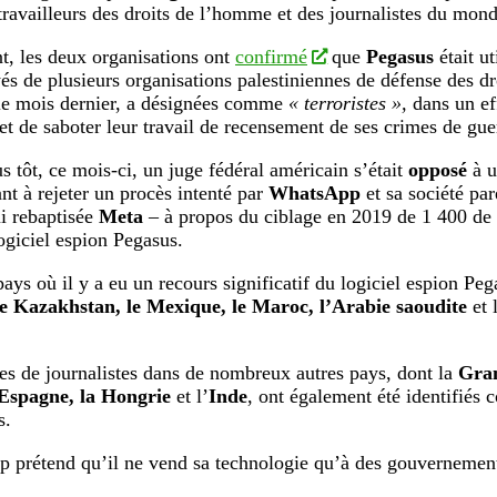
 travailleurs des droits de l’homme et des journalistes du mond
, les deux organisations ont
confirmé
que
Pegasus
était ut
és de plusieurs organisations palestiniennes de défense des d
 le mois dernier, a désignées comme
« terroristes »,
dans un eff
et de saboter leur travail de recensement de ses crimes de gue
s tôt, ce mois-ci, un juge fédéral américain s’était
opposé
à u
nt à rejeter un procès intenté par
WhatsApp
et sa société pa
i rebaptisée
Meta
– à propos du ciblage en 2019 de 1 400 de s
logiciel espion Pegasus.
pays où il y a eu un recours significatif du logiciel espion Pe
le Kazakhstan, le Mexique, le Maroc, l’Arabie saoudite
et 
es de journalistes dans de nombreux autres pays, dont la
Gran
’Espagne, la Hongrie
et l’
Inde
, ont également été identifiés
s.
prétend qu’il ne vend sa technologie qu’à des gouvernemen