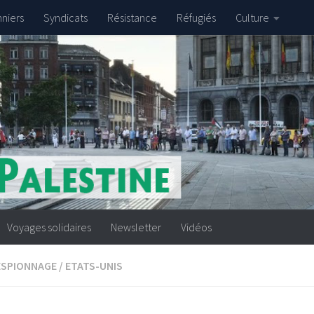
nniers
Syndicats
Résistance
Réfugiés
Culture
Voyages solidaires
Newsletter
Vidéos
ESPIONNAGE
/
ETATS-UNIS