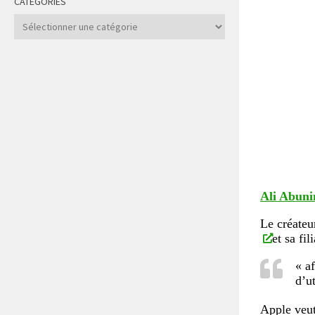
CATÉGORIES
Catégories
Ali Abun
Le créateu
et sa fil
« a
d’u
Apple veut