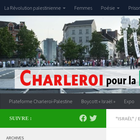
La Révolution palestinienne
Femmes
Poésie
Priso
Skip to content
Plateforme Charleroi-Palestine
Boycott « Israël »
Expo
"ISRAËL"
/
SUIVRE :
ARCHIVES