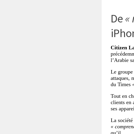
De
« 
iPho
Citizen L
précédemme
l’Arabie sa
Le groupe 
attaques, 
du
Times
Tout en c
clients en
ses apparei
La société
« comprend
qu’il