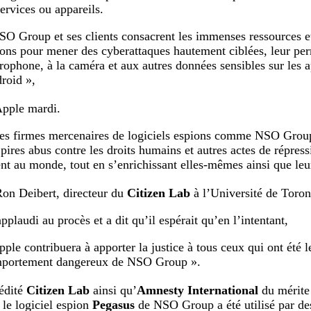
services ou appareils.
SO Group et ses clients consacrent les immenses ressources et
ions pour mener des cyberattaques hautement ciblées, leur pe
rophone, à la caméra et aux autres données sensibles sur les a
roid »,
 Apple mardi.
es firmes mercenaires de logiciels espions comme NSO Group o
 pires abus contre les droits humains et autres actes de répress
ent au monde, tout en s’enrichissant elles-mêmes ainsi que leu
Ron Deibert, directeur du
Citizen Lab
à l’Université de Toron
pplaudi au procès et a dit qu’il espérait qu’en l’intentant,
pple contribuera à apporter la justice à tous ceux qui ont été 
portement dangereux de NSO Group ».
édité
Citizen Lab
ainsi qu’
Amnesty International
du mérite 
 le logiciel espion
Pegasus
de NSO Group a été utilisé par d