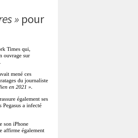
res »
pour
rk Times
qui,
n ouvrage sur
.
avait mené ces
ratages du journaliste
dien en 2021 ».
assure également ses
s Pegasus a infecté
de son iPhone
e affirme également