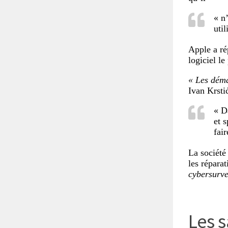
« n
uti
Apple a rép
logiciel le
« Les déma
Ivan Krsti
« Da
et 
fai
La société
les répara
cybersurve
Les 