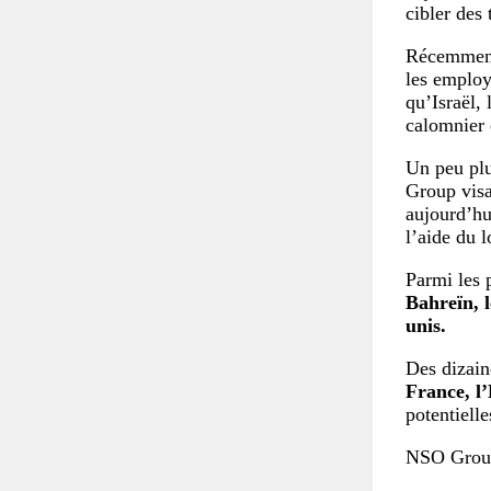
cibler des
Récemment
les employ
qu’Israël,
calomnier 
Un peu plu
Group visa
aujourd’hu
l’aide du 
Parmi les 
Bahreïn, 
unis.
Des dizain
France, l
potentielle
NSO Group 