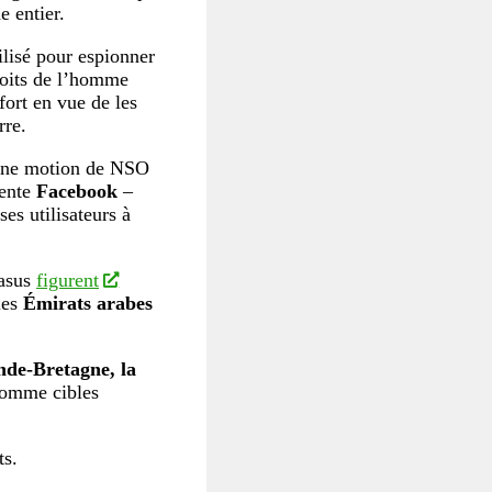
e entier.
ilisé pour espionner
roits de l’homme
ort en vue de les
rre.
ne motion de NSO
rente
Facebook
–
es utilisateurs à
gasus
figurent
les
Émirats arabes
de-Bretagne, la
 comme cibles
ts.