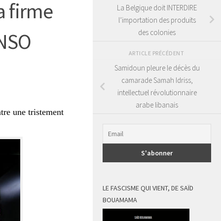
a firme
La Belgique doit INTERDIRE
l’importation des produits
des colonies
 NSO
ARTICLE PRÉCÉDENT
Samidoun pleure le décès du
camarade Samah Idriss,
intellectuel révolutionnaire
arabe libanais
ntre une tristement
LE FASCISME QUI VIENT, DE SAÏD
BOUAMAMA