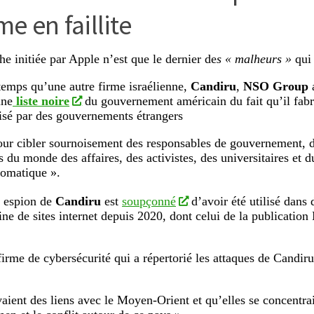
rme en faillite
e initiée par Apple n’est que le dernier de
s « malheurs »
qui
mps qu’une autre firme israélienne,
Candiru
,
NSO Group
une
liste noire
du gouvernement américain du fait qu’il fabr
lisé par des gouvernements étrangers
our cibler sournoisement des responsables de gouvernement, de
s du monde des affaires, des activistes, des universitaires et 
lomatique ».
l espion de
Candiru
est
soupçonné
d’avoir été utilisé dans 
ine de sites internet depuis 2020, dont celui de la publication
 firme de cybersécurité qui a répertorié les attaques de Candiru
vaient des liens avec le Moyen-Orient et qu’elles se concentrai