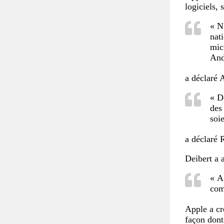
logiciels, 
« N
nat
mic
And
a déclaré
« D
des
soi
a déclaré 
Deibert a a
« A
com
Apple a cr
façon dont