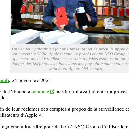
Un vendeur palestinien fait une présentation de produits Apple 
en novembre 2020. Apple intente un procès contre NSO Group, d
que cette société israélienne se sert de logiciels espions qui ont 
danger des téléphones mobiles dans des pays du monde entier. (
Mahmoud Ajjour APA images)
imah
, 24 novembre 2021
r de l’iPhone a
annoncé
mardi qu’il avait intenté un procès
iale
fin de leur réclamer des comptes à propos de la surveillance e
tilisateurs d’Apple ».
 également interdire pour de bon à NSO Group d’utiliser le 