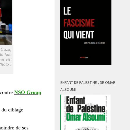
à Gaza,
u fait
mis en
Photo :
ENFANT DE PALESTINE , DE OMAR
ALSOUMI
 contre
NSO Group
t du ciblage
moindre de ses