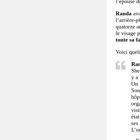
l’épouse d
Randa
ava
l’arrière-p
quatorze a
le visage p
toute sa f
Voici quel
Ra
She
y a
On 
Son
hôp
org
vis
éta
ses
L’o