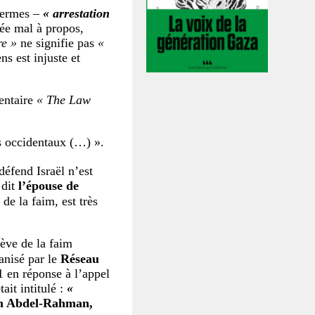
 termes –
« arrestation
e mal à propos,
re »
ne signifie pas
«
ns est injuste et
entaire
« The Law
cs occidentaux (…) ».
éfend Israël n’est
dit
l’épouse de
de la faim, est très
rève de la faim
anisé par le
Réseau
 en réponse à l’appel
it intitulé :
«
 Abdel-Rahman,