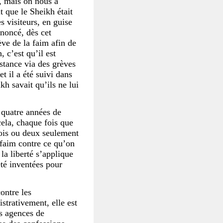
r, mais on nous a
t que le Sheikh était
s visiteurs, en guise
nnoncé, dès cet
ève de la faim afin de
, c’est qu’il est
stance via des grèves
et il a été suivi dans
kh savait qu’ils ne lui
é quatre années de
cela, chaque fois que
 mois ou deux seulement
 faim contre ce qu’on
 la liberté s’applique
été inventées pour
contre les
strativement, elle est
es agences de