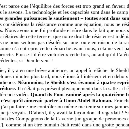
’est parce que l’équilibre des forces est trop grand en faveur
s le savons. La technologie et les capacités sont dans le camp
les grandes puissances le soutiennent – toutes sont dans s
s considérions la résistance comme une équation, nous ne rés
rs. Nous avons une foi profonde et sûre dans le fait que nous
riétaires de cette terre et que notre droit de résister est indéni
s ne nous sentons pas désolés sur une route en raison de la ra
sonne n’a entrepris cette démarche avant nous, cela ne veut pas
rrecte. Puisse-t-il être victorieux cette fois, autant qu’il l’a ét
cédentes, si Dieu le veut !
ier, il y a eu une brève audience, un appel à relâcher le Sheik
lques minutes plus tard, nous étions à l’intérieur et en dehors 
udience.
Néanmoins, le Sheikh s’est évanoui à quatre repri
cédure.
Il n’était pas présent physiquement dans la salle ; il é
férence vidéo.
Quand ils l’ont ranimé après la quatrième foi
, c’est qu’il aimerait parler à Umm Abdel-Rahman.
Franche
 j’ai pu faire : me contrôler ou même me tenir sur mes jambes
que je voyais. D’abord, il y avait la façon dont il regardait ! 
elui des Compagnons de la Caverne [un groupe de personnes c
], comme si un être humain était resté dans une grotte pendant