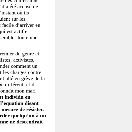
ase des confessions
’il a été accusé de
instant où ils
uient sur les
 facile d’arriver en
i est actif et
ssembler toute une
premier du genre et
stes, activistes,
emander comment un
t les charges contre
ait allé en grève de la
 différent, et il
 connaît mon mari
ut individu en
 l’équation disant
 mesure de résister,
arder quelqu’un à un
onne ne descendrait
.