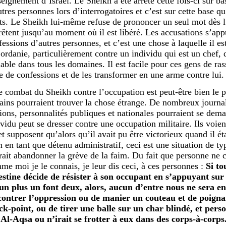
seignement d’Israël. Le Sheikh a été arrêté cette fois-ci sur b
tres personnes lors d’interrogatoires et c’est sur cette base qu
its. Le Sheikh lui-même refuse de prononcer un seul mot dès l’
rrêtent jusqu’au moment où il est libéré. Les accusations s’app
essions d’autres personnes, et c’est une chose à laquelle il est
ordanie, particulièrement contre un individu qui est un chef, qu
iable dans tous les domaines. Il est facile pour ces gens de ra
ie de confessions et de les transformer en une arme contre lui.
e combat du Sheikh contre l’occupation est peut-être bien le 
tains pourraient trouver la chose étrange. De nombreux journali
tions, personnalités publiques et nationales pourraient se d
ividu peut se dresser contre une occupation militaire. Ils voien
et supposent qu’alors qu’il avait pu être victorieux quand il ét
 en tant que détenu administratif, ceci est une situation de type
rait abandonner la grève de la faim. Du fait que personne ne
me moi je le connais, je leur dis ceci, à ces personnes :
Si to
estine décide de résister à son occupant en s’appuyant sur
un plus un font deux, alors, aucun d’entre nous ne sera en
contrer l’oppression ou de manier un couteau et de poign
ck-point, ou de tirer une balle sur un char blindé, et pers
 Al-Aqsa ou n’irait se frotter à eux dans des corps-à-corps