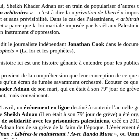
i, Sheikh Khader Adnan est en train de populariser d’autres
n arbitraires »
– c’est-à-dire la
« privation de liberté »
imposé
 et sans prévisibilité. Dans le cas des Palestiniens,
« arbitrai
nt »
parce que la loi martiale imposée par Israël aux Palestinie
un instrument d’oppression.
it le journaliste indépendant
Jonathan Cook
dans le docum
ophets »
(La loi et les prophètes),
’histoire ici est une histoire gênante à entendre pour les publi
 provient de la compréhension que leur conception de ce que d
re qu’un écran de fumée savamment orchestré. Écouter ce que 
e
hader Adnan
de son mari, qui en était à son 79
jour de grève 
nt, mais convaincant.
4 avril, un
événement en ligne
destiné à soutenir l’actuelle g
e
e
Sheikh Adnan
(il en était à son 79
jour de grève) a été org
e solidarité avec les prisonniers palestiniens,
créé en 2011
Adnan lors de sa grève de la faim de l’époque. L’événement éta
nan : Libérez-le maintenant ! Avec Randa Musa »
, ou
Umm