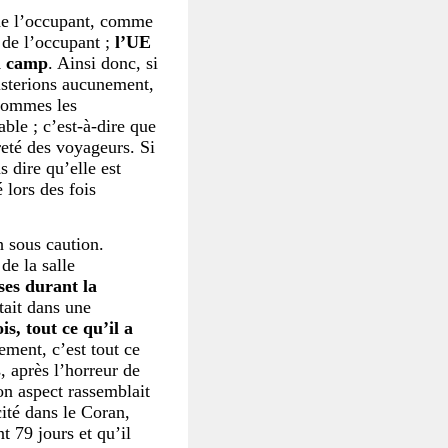
 de l’occupant, comme
 de l’occupant ;
l’UE
on camp
. Ainsi donc, si
isterions aucunement,
 sommes les
able ; c’est-à-dire que
reté des voyageurs. Si
 dire qu’elle est
é lors des fois
h sous caution.
de la salle
ses durant la
tait dans une
s, tout ce qu’il a
ment, c’est tout ce
, après l’horreur de
Son aspect rassemblait
ité dans le Coran,
 79 jours et qu’il