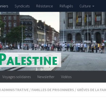
nniers
Syndicats
Résistance
Réfugiés
Culture
Voyages solidaires
Newsletter
Vidéos
 ADMINISTRATIVE
/
FAMILLES DE PRISONNIERS
/
GRÈVES DE LA FAI