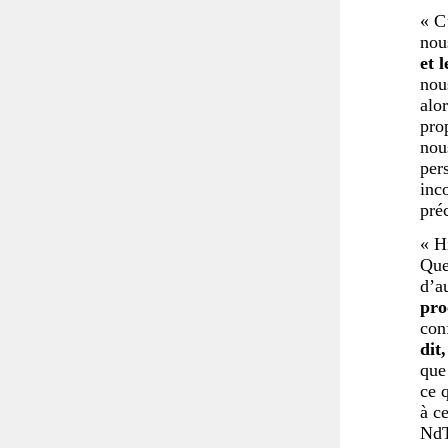
« C
nou
et 
nou
alo
prop
nou
per
inco
pré
« H
Que
d’a
pro
con
dit
que
ce 
à c
NdT