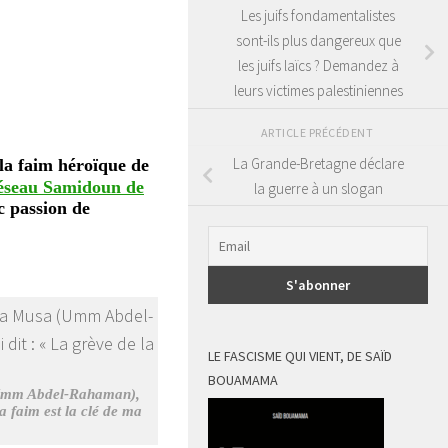
Les juifs fondamentalistes
sont-ils plus dangereux que
les juifs laïcs ? Demandez à
leurs victimes palestiniennes
ARTICLE PRÉCÉDENT
La Grande-Bretagne déclare
e la faim héroïque de
éseau Samidoun de
la guerre à un slogan
c passion de
LE FASCISME QUI VIENT, DE SAÏD
BOUAMAMA
 (Umm Abdel-Rahaman),
a faim est la clé de ma