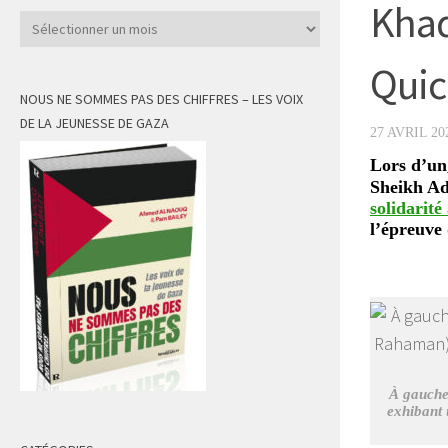
Khad
Archives
Quic
NOUS NE SOMMES PAS DES CHIFFRES – LES VOIX
DE LA JEUNESSE DE GAZA
27 AVRIL 20
Lors d’un
Sheikh Adn
solidarité
l’épreuve 
À gauche
exhibant 