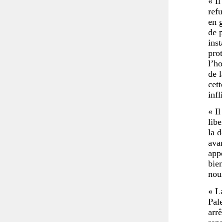
« I
ref
en g
de 
ins
prot
l’h
de l
cett
inf
« I
lib
la 
ava
appe
bie
nou
« La
Pal
arr