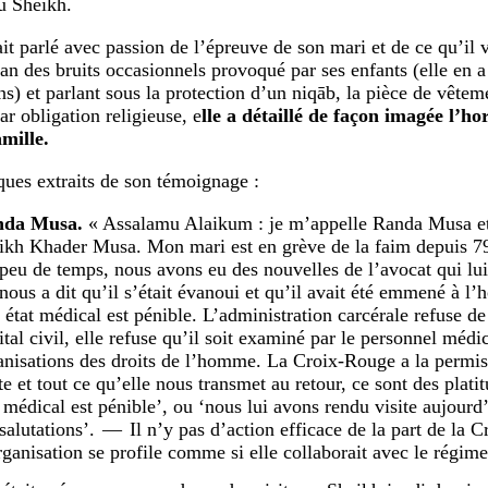
u Sheikh.
it parlé avec passion de l’épreuve de son mari et de ce qu’il 
lan des bruits occasionnels provoqué par ses enfants (elle en a
ns) et parlant sous la protection d’un niqāb, la pièce de vêtem
ar obligation religieuse, e
lle a détaillé de façon imagée l’h
amille.
ques extraits de son témoignage :
nda Musa.
« Assalamu Alaikum : je m’appelle Randa Musa et 
ikh Khader Musa. Mon mari est en grève de la faim depuis 79 
 peu de temps, nous avons eu des nouvelles de l’avocat qui lui 
nous a dit qu’il s’était évanoui et qu’il avait été emmené à l’
 état médical est pénible. L’administration carcérale refuse d
ital civil, elle refuse qu’il soit examiné par le personnel méd
anisations des droits de l’homme. La Croix-Rouge a la permis
ite et tout ce qu’elle nous transmet au retour, ce sont des plat
t médical est pénible’, ou ‘nous lui avons rendu visite aujourd’
 salutations’. — Il n’y pas d’action efficace de la part de la 
rganisation se profile comme si elle collaborait avec le régime 