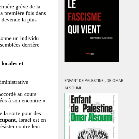
mière grève de la
la première fois dans
 devenue la plus
isonne un individu
ssemblées derrière
 locales et
ENFANT DE PALESTINE , DE OMAR
dministrative
ALSOUMI
accordé au cours
ées à son encontre ».
e la sorte pour des
ccupant,
Israël est en
ésister contre leur