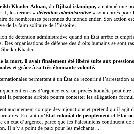
eikh Khader Adnan
, du
Djihad islamique,
a entamé une pre
011, les termes
«
détention administrative
»
sont entrés pour 
aire de nombreuses personnes du monde entier. Son action est
e de la faim solitaire de l’histoire.
stion de détention administrative quand un État arrête et empr
s. Des organisations de défense des droits humains se sont ra
e Sheikh Khader.
 la mort, il avait finalement été libéré suite aux pressions
nales et grâce à sa très étonnante volonté.
ternationales permettent à un État de recourir à l’arrestation a
niquement en cas d’urgence et si un procès honnête peut être 
uel la personne arrêtée pourra contester les allégations formul
tient aucunement compte des injonctions et prétend qu’il agit d
uritaires. En tant qu’
État colonial de peuplement et État o
 en état d’urgence, parce que les Palestiniens continuent de r
on. Il n’y a point de paix pour les méchants…