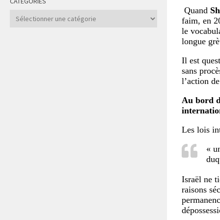
CATÉGORIES
Quand
Sh
Catégories
faim, en 2
le vocabul
longue grèv
Il est que
sans procè
l’action d
Au bord de
internatio
Les lois in
« u
duq
Israël ne 
raisons séc
permanence
dépossessi