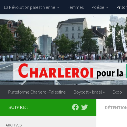
La Révolution palestinienne
Femmes
Poésie
Priso
Skip to content
Plateforme Charleroi-Palestine
Boycott « Israël »
Expo
DÉTENTION
SUIVRE :
ARCHIVES