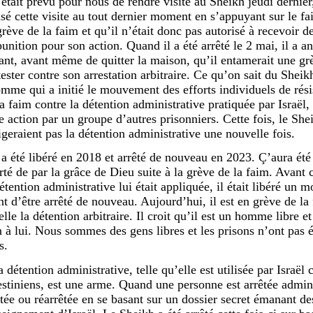
l était prévu pour nous de rendre visite au Sheikh jeudi dernie
usé cette visite au tout dernier moment en s’appuyant sur le fai
rève de la faim et qu’il n’était donc pas autorisé à recevoir de
punition pour son action. Quand il a été arrêté le 2 mai, il a a
tant, avant même de quitter la maison, qu’il entamerait une gr
ester contre son arrestation arbitraire. Ce qu’on sait du Sheikh
omme qui a initié le mouvement des efforts individuels de rési
a faim contre la détention administrative pratiquée par Israël, 
e action par un groupe d’autres prisonniers. Cette fois, le Shei
ligeraient pas la détention administrative une nouvelle fois.
l a été libéré en 2018 et arrêté de nouveau en 2023. Ç’aura ét
erté de par la grâce de Dieu suite à la grève de la faim. Avant 
détention administrative lui était appliquée, il était libéré un
nt d’être arrêté de nouveau. Aujourd’hui, il est en grève de la
lle la détention arbitraire. Il croit qu’il est un homme libre et
n à lui. Nous sommes des gens libres et les prisons n’ont pas 
s.
 détention administrative, telle qu’elle est utilisée par Israël 
estiniens, est une arme. Quand une personne est arrêtée admini
êtée ou réarrêtée en se basant sur un dossier secret émanant d