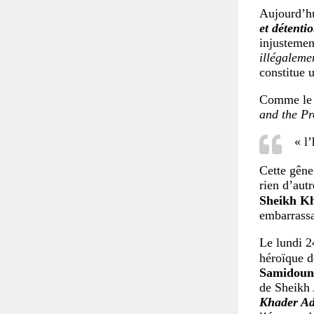
Aujourd’hu
et détentio
injustement
illégaleme
constitue 
Comme le d
and the Pr
« l
Cette gêne
rien d’aut
Sheikh K
embarrassa
Le lundi 2
héroïque d
Samidoun d
de Sheikh 
Khader Ad