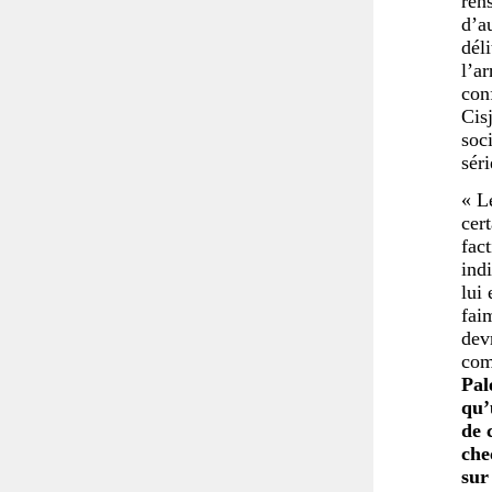
ren
d’au
dél
l’a
conf
Cisj
soc
sér
« L
cer
fac
ind
lui 
faim
dev
com
Pal
qu’
de 
che
sur