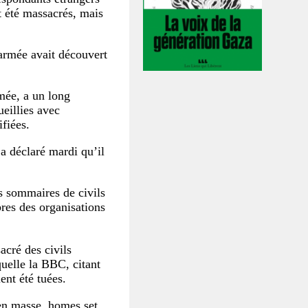
t été massacrés, mais
’armée avait découvert
mée, a un long
ueillies avec
fiées.
a déclaré mardi qu’il
s sommaires de civils
res des organisations
cré des civils
quelle la BBC, citant
ent été tuées.
 en masse, homes set