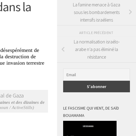
dans la
La famine menace à Gaza
sous les bombardements
intensifs israéliens
ARTICLE PRÉCÉDENT
La normalisation israélo-
arabe n’a pas éliminé la
t désespérément de
la destruction de
résistance
ue invasion terrestre
aines et des dizaines de
n / ActiveStills)
LE FASCISME QUI VIENT, DE SAÏD
BOUAMAMA