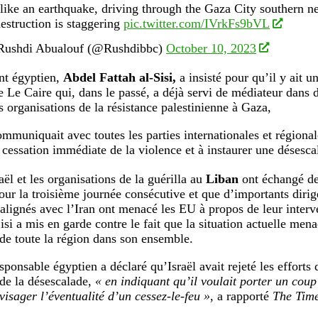
s like an earthquake, driving through the Gaza City southern n
destruction is staggering
pic.twitter.com/IVrkFs9bVL
ushdi Abualouf (@Rushdibbc)
October 10, 2023
nt égyptien,
Abdel Fattah al-Sisi,
a insisté pour qu’il y ait un
e Le Caire qui, dans le passé, a déjà servi de médiateur dans d
es organisations de la résistance palestinienne à Gaza,
ommuniquait avec toutes les parties internationales et régional
 cessation immédiate de la violence et à instaurer une désesca
ël et les organisations de la guérilla au
Liban
ont échangé des
pour la troisième journée consécutive et que d’importants dirig
alignés avec l’Iran ont menacé les EU à propos de leur interv
Sisi a mis en garde contre le fait que la situation actuelle mena
de toute la région dans son ensemble.
sponsable égyptien a déclaré qu’Israël avait rejeté les efforts
de la désescalade,
« en indiquant qu’il voulait porter un cou
visager l’éventualité d’un cessez-le-feu »
, a rapporté
The Time