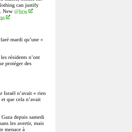
Nothing can justify
za. New
@hrw
qn
claré mardi qu’une
«
les résidents n’ont
 se protéger des
r Israël n’avait « rien
et que cela n’avait
à Gaza depuis samedi
sans les avertir, mais
tte menace à