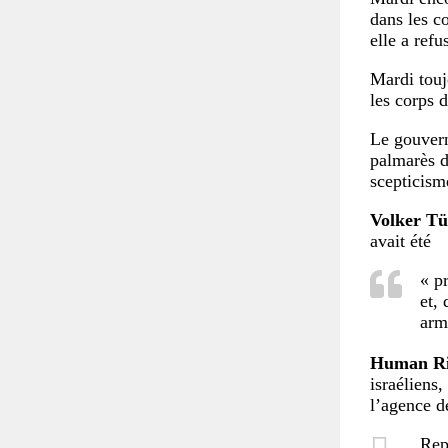
dans les c
elle a refu
Mardi touj
les corps 
Le gouvern
palmarès d
scepticism
Volker Tü
avait été
« p
et,
arm
Human Ri
israéliens
l’agence d
Rep