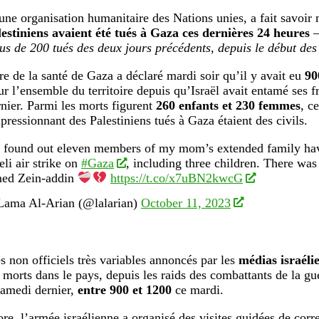
e organisation humanitaire des Nations unies, a fait savoir 
estiniens avaient été tués à Gaza ces dernières 24 heures
lus de 200 tués des deux jours précédents, depuis le début des 
re de la santé de Gaza a déclaré mardi soir qu’il y avait eu
900
r l’ensemble du territoire depuis qu’Israël avait entamé ses f
nier. Parmi les morts figurent
260 enfants et 230 femmes
, c
ressionnant des Palestiniens tués à Gaza étaient des civils.
t found out eleven members of my mom’s extended family hav
eli air strike on
#Gaza
, including three children. There wa
ed Zein-addin
https://t.co/x7uBN2kwcG
ama Al-Arian (@lalarian)
October 11, 2023
es non officiels très variables annoncés par les
médias israéli
morts dans le pays, depuis les raids des combattants de la guéri
samedi dernier,
entre 900 et 1200
ce mardi.
re, l’armée israélienne a organisé des visites guidées de corr