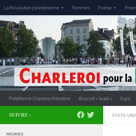
La Révolution palestinienne
Femmes
Poésie
Priso
Skip to content
Plateforme Charleroi-Palestine
Boycott « Israël »
Expo
ETATS-UNI
SUIVRE :
ARCHIVES