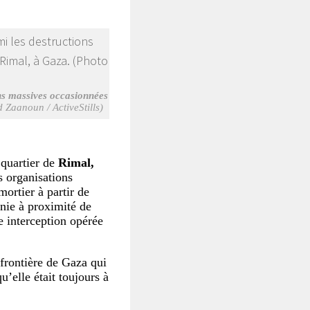
ons massives occasionnées
aanoun / ActiveStills)
 quartier de
Rimal,
s organisations
mortier à partir de
anie à proximité de
e interception opérée
 frontière de Gaza qui
u’elle était toujours à