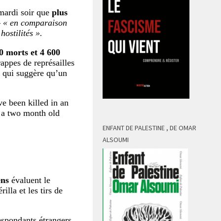
mardi soir que
plus
–
« en comparaison
hostilités ».
 morts et 4 600
rappes de représailles
e qui suggère qu’un
e been killed in an
s a two month old
ENFANT DE PALESTINE , DE OMAR
ALSOUMI
ens
évaluent le
lla et les tirs de
espondants étrangers