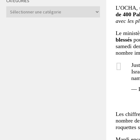
CATÉGORIES
L’OCHA, un
Catégories
de 400 Pal
avec les p
Le ministè
blessés
pou
samedi der
nombre imp
Jus
Isra
nam
— L
Les chiffr
nombre de 
roquettes 
Mardi enco