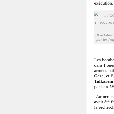
exécution.
10 octobre 
par les fra
Les bombar
dans l’oue
armées pal
Gaza, et l
Tulkarem
par le
« Dô
L’armée isr
avait été f
la recherc