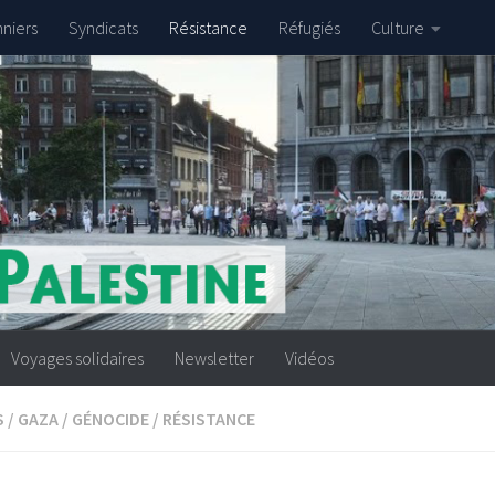
nniers
Syndicats
Résistance
Réfugiés
Culture
Voyages solidaires
Newsletter
Vidéos
S
/
GAZA
/
GÉNOCIDE
/
RÉSISTANCE