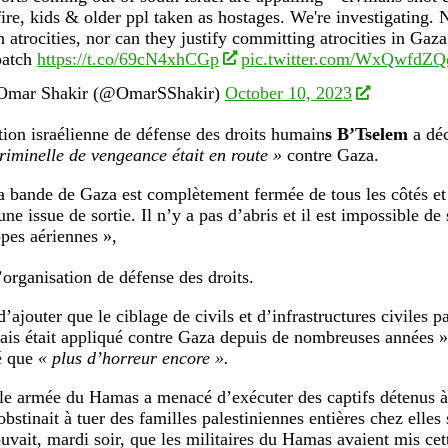
fire, kids & older ppl taken as hostages. We're investigating. 
h atrocities, nor can they justify committing atrocities in Ga
patch
https://t.co/69cN4xhCGp
pic.twitter.com/WxQwfdZQ
mar Shakir (@OmarSShakir)
October 10, 2023
tion israélienne de défense des droits humain
s B’Tselem
a dé
criminelle de vengeance était en route »
contre Gaza.
a bande de Gaza est complètement fermée de tous les côtés et 
ne issue de sortie. Il n’y a pas d’abris et il est impossible de
ppes aériennes »,
’organisation de défense des droits.
ajouter que le ciblage de civils et d’infrastructures civiles pa
ais était appliqué contre Gaza depuis de nombreuses années » 
é que
« plus d’horreur encore ».
ile armée du Hamas a menacé d’exécuter des captifs détenus 
’obstinait à tuer des familles palestiniennes entières chez elles 
ouvait, mardi soir, que les militaires du Hamas avaient mis ce