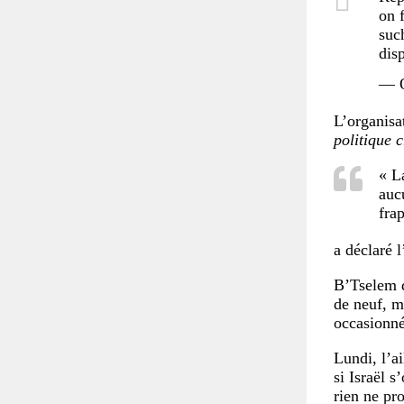
on 
suc
dis
— O
L’organisa
politique 
« L
aucu
fra
a déclaré l
B’Tselem d’
de neuf, m
occasionn
Lundi, l’a
si Israël s
rien ne pr