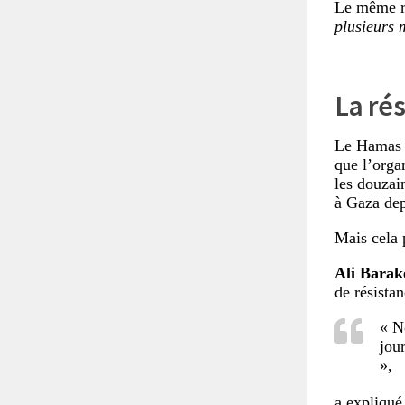
Le même re
plusieurs 
La ré
Le Hamas a
que l’orga
les douzain
à Gaza dep
Mais cela 
Ali Barak
de résistan
« N
jou
»,
a expliqué