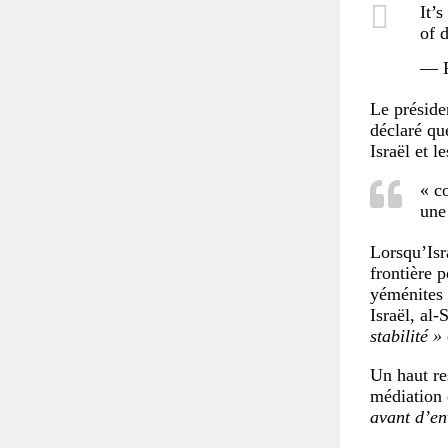
It’
of 
— R
Le préside
déclaré qu
Israël et l
« c
une
Lorsqu’Isra
frontière 
yéménites 
Israël, al-
stabilité »
Un haut re
médiation 
avant d’en