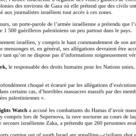
olonies des environs de Gaza où elle prétend que des civils on
sé aux journalistes israéliens tout accès à ces zones.
ours, un porte-parole de l’armée israélienne a prétendu que l
de 1 500 guérilleros palestiniens un peu partout dans le pays.
ement israélien, y compris le haut commandement de son ar
e mensonges et, en général, ses allégations devraient être acc
e tant qu’on ne dispose pas d’informations soigneusement véri
rk,
le responsable des droits humains pour les Nations unies, 
rofondément choqué et écœuré par les allégations d’exécution
 dans certains cas, d’horribles massacres massifs par des memb
ées palestiniennes ».
ghts Watch
a accusé les combattants du Hamas d’avoir massa
, y compris lors de Supernova, la rave nocturne au cours de la
e secours israélienne Zaka, a prétendu que 260 personnes avai
orts coming out of south Israel are appalling—civilians shot