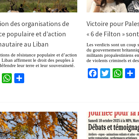
ion des organisations de
Victoire pour Pales
ce populaire et d’action
« 6 de Filton » son
utaire au Liban
Les verdicts sont un coup s
du gouvernement britanniq
tions de résistance populaire et d’action
militants propalestiniens 
 Liban affirment le droit des peuples à
de violents criminels et des 
 défendre leur terre et leur souveraineté.
Facebook
Twitter
Wha
cebook
Twitter
WhatsApp
Partager