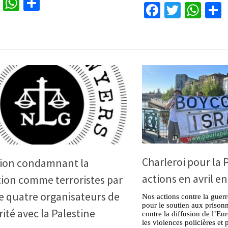
cebook
Twitter
WhatsApp
Partager
Facebook
Twitter
Wha
Charleroi pour la P
tion condamnant la
actions en avril e
ion comme terroristes par
e quatre organisateurs de
Nos actions contre la guerr
pour le soutien aux prisonni
rité avec la Palestine
contre la diffusion de l’Eu
les violences policières et p