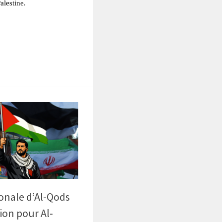
alestine.
tsApp
Partager
onale d’Al-Qods
tion pour Al-