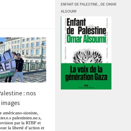
tsApp
Partager
ENFANT DE PALESTINE , DE OMAR
ALSOUMI
alestine : nos
n images
e américano-sioniste,
er.e.s palestinien.ne.s,
rovision par la RTBF et
our la liberté d’action et