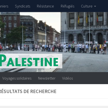
nniers
Syndicats
Résistance
Réfugiés
Culture
Voyages solidaires
Newsletter
Vidéos
RÉSULTATS DE RECHERCHE