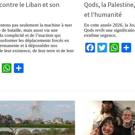
 contre le Liban et son
Qods, la Palestine,
et l’humanité
ntons pas seulement la machine à tuer
En cette année 2026, la Jou
 de bataille, mais aussi via une
Qods revêt une significati
la complicité et de l’inaction qui
extrême urgence.
ansformer les déplacements forcés en
Facebook
Twitter
Wha
permanente et à déposséder nos
 leur existence, de leur terre et de leur
cebook
Twitter
WhatsApp
Partager