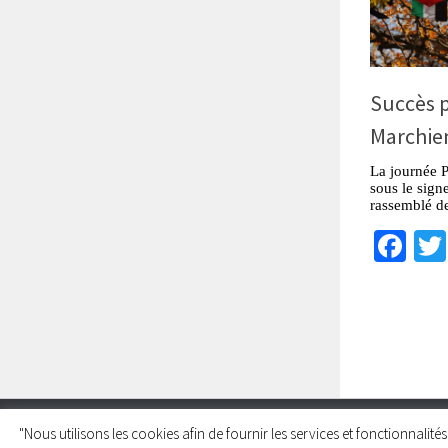
Succès p
Marchie
La journée P
sous le signe
rassemblé d
Fa
"Nous utilisons les cookies afin de fournir les services et fonctionnalit
Charleroi Pour la Palestine © 2026. Tous droits réservés.