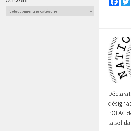
Fa
CATÉGORIES
Catégories
Déclara
désignat
l’OFAC d
la solida