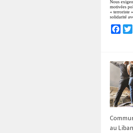
Nous exigeons
motivées pol
« terroriste 
solidarité av
Fa
Communi
au Liban