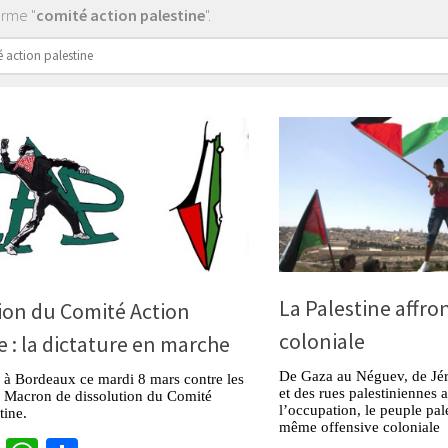
erme "
comité action palestine
".
er :
La Palestine affro
ion du Comité Action
coloniale
e : la dictature en marche
De Gaza au Néguev, de Jér
 à Bordeaux ce mardi 8 mars contre les
et des rues palestiniennes 
e Macron de dissolution du Comité
l’occupation, le peuple pale
tine.
même offensive coloniale