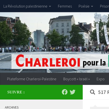
La Révolution palestinienne
Femmes
Poésie
Priso
Skip to content
Plateforme Charleroi-Palestine
Boycott « Israël »
Expo
517 
SUIVRE :
ARCHIVES