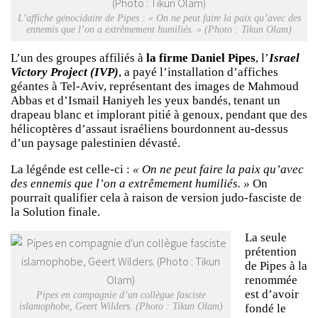
L’affiche génocidaire de Pipes : « On ne peut faire la paix qu’avec des
ennemis que l’on a extrêmement humiliés. » (Photo : Tikun Olam)
L’un des groupes affiliés à
la firme Daniel Pipes
, l’
Israel
Victory Project (IVP)
, a payé l’installation d’affiches
géantes à Tel-Aviv, représentant des images de Mahmoud
Abbas et d’Ismail Haniyeh les yeux bandés, tenant un
drapeau blanc et implorant pitié à genoux, pendant que des
hélicoptères d’assaut israéliens bourdonnent au-dessus
d’un paysage palestinien dévasté.
La légénde est celle-ci :
« On ne peut faire la paix qu’avec
des ennemis que l’on a extrêmement humiliés. »
On
pourrait qualifier cela à raison de version judo-fasciste de
la Solution finale.
La seule
prétention
de Pipes à la
renommée
est d’avoir
Pipes en compagnie d’un collègue fasciste
islamophobe, Geert Wilders. (Photo : Tikun Olam)
fondé le