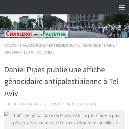
Skip to content
BOYCOTT ACADÉMIQUE
/
EXTRÊME DROITE
/
GÉNOCIDE
/
HAINE
/
HASBARA
/
L'ETAT COLONIAL
Daniel Pipes publie une affiche
génocidaire antipalestinienne à Tel-
Aviv
PUBLIÉ
19 FÉVRIER 2020
· MIS À JOUR
19 MARS 2020