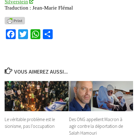
Silverstein
Traduction : Jean-Marie Flémal
Facebook
Twitter
WhatsApp
Partager
VOUS AIMEREZ AUSSI...
Le véritable problème est le
Des ONG appellent Macron à
sionisme, pas l’occupation
agir contre la déportation de
Salah Hamouri