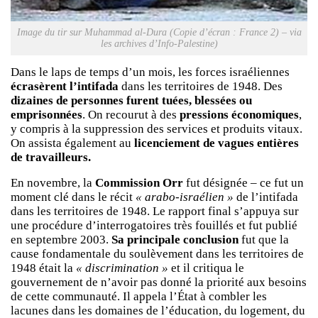
Image du tir sur Muhammad al-Dura (Copie d’écran : France 2) – via
les archives d’Info-Palestine)
Dans le laps de temps d’un mois, les forces israéliennes
écrasèrent l’intifada
dans les territoires de 1948. Des
dizaines de personnes furent tuées, blessées ou
emprisonnées
. On recourut à des
pressions économiques
,
y compris à la suppression des services et produits vitaux.
On assista également au
licenciement de vagues entières
de travailleurs.
En novembre, la
Commission Orr
fut désignée – ce fut un
moment clé dans le récit
« arabo-israélien »
de l’intifada
dans les territoires de 1948. Le rapport final s’appuya sur
une procédure d’interrogatoires très fouillés et fut publié
en septembre 2003.
Sa principale conclusion
fut que la
cause fondamentale du soulèvement dans les territoires de
1948 était la
« discrimination »
et il critiqua le
gouvernement de n’avoir pas donné la priorité aux besoins
de cette communauté. Il appela l’État à combler les
lacunes dans les domaines de l’éducation, du logement, du