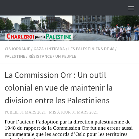
Skip to content
CISJORDANIE
/
GAZA
/
INTIFADA
/
LES PALESTINIENS DE 48
/
PALESTINE
/
RÉSISTANCE
/
UN PEUPLE
La Commission Orr : Un outil
colonial en vue de maintenir la
division entre les Palestiniens
PUBLIÉ
31 MARS 2021
· MIS À JOUR
31 MARS 2021
Pour l’auteur, l’adoption par la direction palestinienne de
1948 du rapport de la Commission Orr fut une erreur aussi
monumentale que les accords d’Oslo pour les territoires