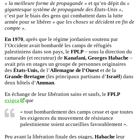
« la meilleure forme de propagande »
et qu’en dépit du
«
gigantesque système de propagande des États-Unis »
,
c’est par le biais des gens qui combattent dans la lutte
armée pour se libérer
« que les choses se décident en fin de
compte ».
En 1970
, après que le régime jordanien soutenu par
l’Occident avait bombardé les camps de réfugiés
palestiniens dans son pays, le
FPLP
– sous la direction du
camarade (et recruteur) de
Kanafani, Georges Habache
–
avait pris en otages un groupe de personnes originaires
des
États-Unis,
de l’
Allemagne de l’Ouest
et de la
Grande-Bretagne
(les principaux partisans d’
Israël
) dans
deux hôtels d’
Amman
.
En échange de leur libération sains et saufs, le
FPLP
exigea
que
« tout bombardement des camps cesse et que toutes
les exigences du mouvement de résistance
palestinienne soient accueillies favorablement ».
Peu avant la libération finale des otages,
Habache
leur