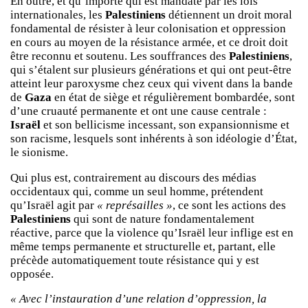
En outre, et qu’importe qui est mandaté par les lois
internationales, les
Palestiniens
détiennent un droit moral
fondamental de résister à leur colonisation et oppression
en cours au moyen de la résistance armée, et ce droit doit
être reconnu et soutenu. Les souffrances des
Palestiniens
,
qui s’étalent sur plusieurs générations et qui ont peut-être
atteint leur paroxysme chez ceux qui vivent dans la bande
de
Gaza
en état de siège et régulièrement bombardée, sont
d’une cruauté permanente et ont une cause centrale :
Israël
et son bellicisme incessant, son expansionnisme et
son racisme, lesquels sont inhérents à son idéologie d’État,
le sionisme.
Qui plus est, contrairement au discours des médias
occidentaux qui, comme un seul homme, prétendent
qu’Israël agit par
« représailles »
, ce sont les actions des
Palestiniens
qui sont de nature fondamentalement
réactive, parce que la violence qu’Israël leur inflige est en
même temps permanente et structurelle et, partant, elle
précède automatiquement toute résistance qui y est
opposée.
« Avec l’instauration d’une relation d’oppression, la