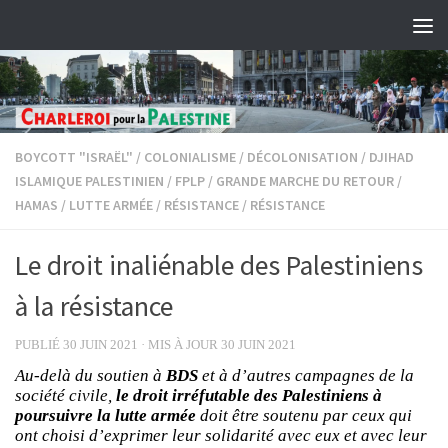
Skip to content
BOYCOTT "ISRAËL"
/
COLONIALISME
/
DÉCOLONISATION
/
DJIHAD
ISLAMIQUE PALESTINIEN
/
FPLP
/
GRANDE MARCHE DU RETOUR
/
HAMAS
/
LUTTE ARMÉE
/
RÉSISTANCE
/
RÉSISTANCE
Le droit inaliénable des Palestiniens
à la résistance
PUBLIÉ
30 JUIN 2021
· MIS À JOUR
30 JUIN 2021
Au-delà du soutien à
BDS
et à d’autres campagnes de la
société civile,
le droit irréfutable des Palestiniens
à
poursuivre la lutte armée
doit être soutenu par ceux qui
ont choisi d’exprimer leur solidarité avec eux et avec leur