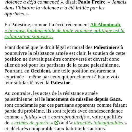
violence a déjà commencé »
, disait
Paolo Freire
. «
Jamais
dans l’histoire la violence n’a été initiée par les
opprimés. »
En Palestine, comme l’a écrit récemment
Ali Abunimah
,
« la cause fondamentale de toute violence politique est la
colonisation sioniste ».
Étant donné que le droit légal et moral des
Palestiniens
à
poursuivre la résistance armée est clair, le soutien de cette
position ne devrait pas être controversé et devrait donc
aller de soi pour les partisans de la cause palestinienne.
Pourtant, en
Occident,
une telle position est rarement
exprimée – même par ceux qui proclament à haute voix
leur solidarité avec la
Palestine
.
Au contraire, les actes de la résistance armée
palestinienne, tel
le lancement de missiles depuis
Gaza,
sont condamnés par ces partisans apparents comme faisant
partie du problème, ils sont rejetés avec condescendance
comme
« futiles »
et
« contreproductifs »,
voire qualifiés
de
« crimes de guerre »
ou d’
«
atrocités inimaginables
»
et déclarés comparables aux habituelles actions