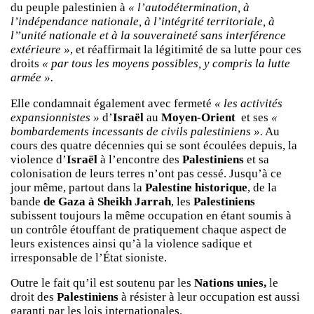
du peuple palestinien à
« l’autodétermination, à
l’indépendance nationale, à l’intégrité territoriale, à
l’’unité nationale et à la souveraineté sans interférence
extérieure »
, et réaffirmait la légitimité de sa lutte pour ces
droits
« par tous les moyens possibles, y compris la lutte
armée ».
Elle condamnait également avec fermeté
« les activités
expansionnistes »
d’
Israël
au
Moyen-Orient
et ses
«
bombardements incessants de civils palestiniens ».
Au
cours des quatre décennies qui se sont écoulées depuis, la
violence d’
Israël
à l’encontre des
Palestiniens
et sa
colonisation de leurs terres n’ont pas cessé. Jusqu’à ce
jour même, partout dans la
Palestine historique
, de la
bande
de Gaza à Sheikh Jarrah
, les
Palestiniens
subissent toujours la même occupation en étant soumis à
un contrôle étouffant de pratiquement chaque aspect de
leurs existences ainsi qu’à la violence sadique et
irresponsable de l’État sioniste.
Outre le fait qu’il est soutenu par les
Nations unies,
le
droit des
Palestiniens
à résister à leur occupation est aussi
garanti par les lois internationales.