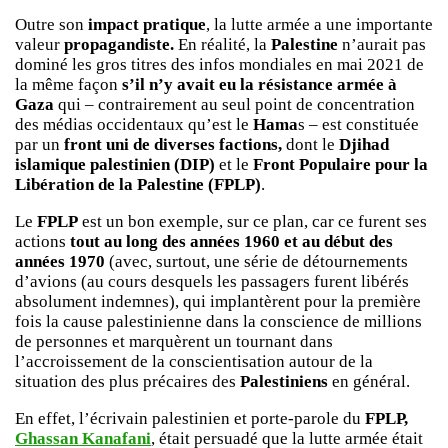
Outre son
impact pratique
, la lutte armée a une importante
valeur
propagandiste.
En réalité, la
Palestine
n’aurait pas
dominé les gros titres des infos mondiales en mai 2021 de
la même façon
s’il n’y avait eu la résistance armée à
Gaza
qui – contrairement au seul point de concentration
des médias occidentaux qu’est le
Hama
s – est constituée
par un
front uni de diverses factions,
dont le
Djihad
islamique palestinien (DIP)
et le
Front Populaire pour la
Libération de la Palestine (FPLP)
.
Le
FPLP
est un bon exemple, sur ce plan, car ce furent ses
actions
tout au long des années 1960 et au début des
années 1970
(avec, surtout, une série de détournements
d’avions (au cours desquels les passagers furent libérés
absolument indemnes), qui implantèrent pour la première
fois la cause palestinienne dans la conscience de millions
de personnes et marquèrent un tournant dans
l’accroissement de la conscientisation autour de la
situation des plus précaires des
Palestiniens
en général.
En effet, l’écrivain palestinien et porte-parole du
FPLP,
Ghassan Kanafani
, était persuadé que la lutte armée était