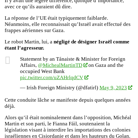
Il y avait une légère différence, quoique d’importance,
avec ce qu’ils auraient dû dire.
La réponse de l’UE était typiquement faiblarde.
Néanmoins, elle reconnaissait qu’Israël avait effectué des
frappes aériennes sur Gaza.
Le robot Martin, lui, a
négligé de désigner Israël comme
étant l’agresseur.
Statement by an Tánaiste & Minister for Foreign
Affairs,
@MichealMartinTD
on Gaza and the
occupied West Bank
pic.twitter.com/uZAHrlqdCV
— Irish Foreign Ministry (@dfatirl)
May 9, 2023
Cette conduite lâche se manifeste depuis quelques années
déjà.
Alors qu’il était nominalement dans l’opposition, Michéal
Martin et son parti, le Fianna Fáil, soutenaient la
législation visant à interdire les importations des colonies
israéliennes en Cisjordanie et dans les hauteurs du Golan.