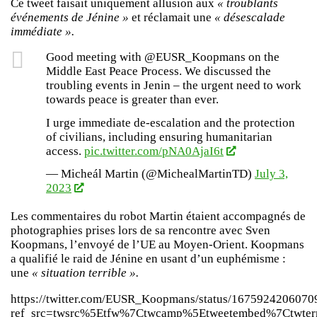
Ce tweet faisait uniquement allusion aux
« troublants
événements de Jénine »
et réclamait une
« désescalade
immédiate ».
Good meeting with @EUSR_Koopmans on the
Middle East Peace Process. We discussed the
troubling events in Jenin – the urgent need to work
towards peace is greater than ever.
I urge immediate de-escalation and the protection
of civilians, including ensuring humanitarian
access.
pic.twitter.com/pNA0AjaI6t
— Micheál Martin (@MichealMartinTD)
July 3,
2023
Les commentaires du robot Martin étaient accompagnés de
photographies prises lors de sa rencontre avec Sven
Koopmans, l’envoyé de l’UE au Moyen-Orient. Koopmans
a qualifié le raid de Jénine en usant d’un euphémisme :
une
« situation terrible ».
https://twitter.com/EUSR_Koopmans/status/167592420607
ref_src=twsrc%5Etfw%7Ctwcamp%5Etweetembed%7Ctwter