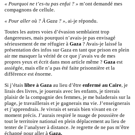
« Pourquoi ne t’es-tu pas enfui ? »
m’ont demandé mes
compagnons de cellule.
« Pour aller où ? À Gaza ? »
, ai-je répondu.
Toutes les autres voies d’évasion semblaient trop
dangereuses, mais pourquoi n’avais-je pas envisagé
sérieusement de me réfugier à
Gaza
? Avais-je laissé la
présentation des infos sur Gaza en tant que prison en plein
air me masquer la vérité de ce que j’avais vu de mes
propres yeux et écrit dans mon article même ?
Gaza
est
assiégée, mais elle n’a pas été faite prisonnière et la
différence est énorme.
Si j’étais
libre à Gaza
au lieu d’être
enfermé au Caire
, je
lirais des livres, je jouerais avec les enfants, je tirerais
plaisir de la compagnie des femmes, je me baladerais sur la
plage, je travaillerais et je gagnerais ma vie. J’enseignerais
et j’apprendrais. Je vivrais et serais bien vivant en ce
moment précis. J’aurais respiré le nuage de poussière de
tout le territoire national en plein déplacement au lieu de
tenter de l’analyser à distance. Je regrette de ne pas m’être
échappé pour aller à
Gaza.