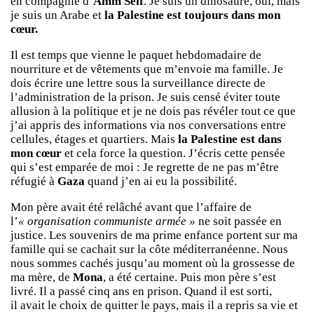
en compagnie d’
Amm Seif
. Je suis un dinosaure, oui, mais
je suis un Arabe et
la Palestine est toujours dans mon
cœur.
Il est temps que vienne le paquet hebdomadaire de
nourriture et de vêtements que m’envoie ma famille. Je
dois écrire une lettre sous la surveillance directe de
l’administration de la prison. Je suis censé éviter toute
allusion à la politique et je ne dois pas révéler tout ce que
j’ai appris des informations via nos conversations entre
cellules, étages et quartiers. Mais
la Palestine est dans
mon cœur
et cela force la question. J’écris cette pensée
qui s’est emparée de moi : Je regrette de ne pas m’être
réfugié à
Gaza
quand j’en ai eu la possibilité.
Mon père avait été relâché avant que l’affaire de
l’
« organisation communiste armée »
ne soit passée en
justice. Les souvenirs de ma prime enfance portent sur ma
famille qui se cachait sur la côte méditerranéenne. Nous
nous sommes cachés jusqu’au moment où la grossesse de
ma mère, de
Mona
, a été certaine. Puis mon père s’est
livré. Il a passé cinq ans en prison. Quand il est sorti,
il avait le choix de quitter le pays, mais il a repris sa vie et