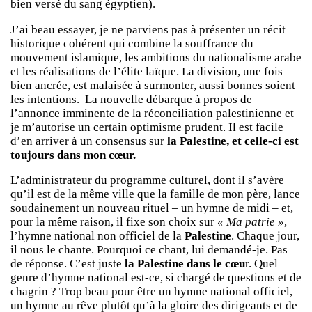
bien versé du sang égyptien).
J’ai beau essayer, je ne parviens pas à présenter un récit
historique cohérent qui combine la souffrance du
mouvement islamique, les ambitions du nationalisme arabe
et les réalisations de l’élite laïque. La division, une fois
bien ancrée, est malaisée à surmonter, aussi bonnes soient
les intentions. La nouvelle débarque à propos de
l’annonce imminente de la réconciliation palestinienne et
je m’autorise un certain optimisme prudent. Il est facile
d’en arriver à un consensus sur
la Palestine, et celle-ci est
toujours dans mon cœur.
L’administrateur du programme culturel, dont il s’avère
qu’il est de la même ville que la famille de mon père, lance
soudainement un nouveau rituel – un hymne de midi – et,
pour la même raison, il fixe son choix sur
« Ma patrie »
,
l’hymne national non officiel de la
Palestine
. Chaque jour,
il nous le chante. Pourquoi ce chant, lui demandé-je. Pas
de réponse. C’est juste
la Palestine dans le cœu
r. Quel
genre d’hymne national est-ce, si chargé de questions et de
chagrin ? Trop beau pour être un hymne national officiel,
un hymne au rêve plutôt qu’à la gloire des dirigeants et de