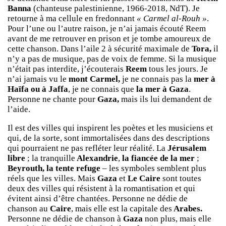
Banna
(chanteuse palestinienne, 1966-2018, NdT). Je
retourne à ma cellule en fredonnant
« Carmel al-Rouh »
.
Pour l’une ou l’autre raison, je n’ai jamais écouté Reem
avant de me retrouver en prison et je tombe amoureux de
cette chanson. Dans l’aile 2 à sécurité maximale de
Tora,
il
n’y a pas de musique, pas de voix de femme. Si la musique
n’était pas interdite, j’écouterais
Reem
tous les jours. Je
n’ai jamais vu le
mont Carmel,
je ne connais pas la
mer à
Haïfa ou à Jaffa
, je ne connais que
la mer à Gaza
.
Personne ne chante pour
Gaza,
mais ils lui demandent de
l’aide.
Il est des villes qui inspirent les poètes et les musiciens et
qui, de la sorte, sont immortalisées dans des descriptions
qui pourraient ne pas refléter leur réalité. La
Jérusalem
libre
; la tranquille
Alexandrie
,
la fiancée de la mer
;
Beyrouth, la tente refuge
– les symboles semblent plus
réels que les villes. Mais
Gaza
et
Le Caire
sont toutes
deux des villes qui résistent à la romantisation et qui
évitent ainsi d’être chantées. Personne ne dédie de
chanson au
Caire
, mais elle est la capitale des
Arabes.
Personne ne dédie de chanson à
Gaza
non plus, mais elle