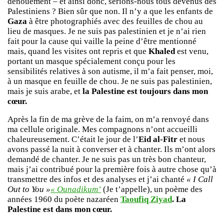
dénouement – et ainsi donc, serions-nous tous devenus des
Palestiniens ? Bien sûr que non. Il n’y a que les enfants de
Gaza
à être photographiés avec des feuilles de chou au
lieu de masques. Je ne suis pas palestinien et je n’ai rien
fait pour la cause qui vaille la peine d’être mentionné
mais, quand les visites ont repris et que
Khaled
est venu,
portant un masque spécialement conçu pour les
sensibilités relatives à son autisme, il m’a fait penser, moi,
à un masque en feuille de chou. Je ne suis pas palestinien,
mais je suis arabe, et
la Palestine est toujours dans mon
cœur.
Après la fin de ma grève de la faim, on m’a renvoyé dans
ma cellule originale. Mes compagnons n’ont accueilli
chaleureusement. C’était le jour de l’
Eid al-Fitr
et nous
avons passé la nuit à converser et à chanter. Ils m’ont alors
demandé de chanter. Je ne suis pas un très bon chanteur,
mais j’ai contribué pour la première fois à autre chose qu’à
transmettre des infos et des analyses et j’ai chanté
« I Call
Out to You »
« Ounadikum’
(Je t’appelle), un poème des
années 1960 du poète nazaréen
Taoufiq Ziyad
.
La
Palestine est dans mon cœur.