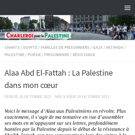
Skip to content
CHANTS
/
EGYPTE
/
FAMILLES DE PRISONNIERS
/
GAZA
/
INTIFADA
/
PALESTINE
/
POÉSIE
/
PRISONNIERS
/
RÉSISTANCE
Alaa Abd El-Fattah : La Palestine
dans mon cœur
PUBLIÉ
20 OCTOBRE 2021
· MIS À JOUR
20 OCTOBRE 2021
Voici le message d’Alaa aux Palestiniens en révolte. Plus
exactement, il s’agit de ma tentative en vue d’assembler
ses mots en m’appuyant sur ses lettres, profondément
hantées par la Palestine depuis le début de la résistance à