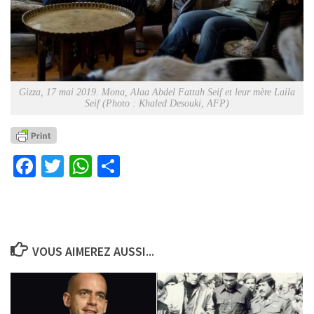
Gizza, 17 mai 2019. Mona, Alaa Abdel Fattah Seif et leur mère Laila
Seif (Photo : Khaled Desouki, AFP)
Facebook
Twitter
WhatsApp
Partager
VOUS AIMEREZ AUSSI...