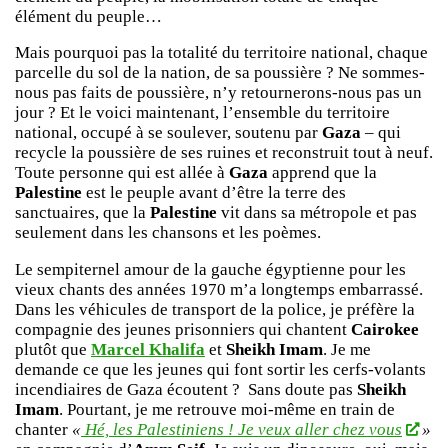
élément du peuple…
Mais pourquoi
pas
la totalité du territoire national, chaque
parcelle du sol de la nation, de sa poussière ? Ne sommes-
nous pas faits de poussière, n’y retournerons-nous pas un
jour ? Et le voici maintenant, l’ensemble du territoire
national, occupé à se soulever, soutenu par
Gaza
– qui
recycle la poussière de ses ruines et reconstruit tout à neuf.
Toute personne qui est allée à
Gaza
apprend que la
Palestine
est le peuple avant d’être la terre des
sanctuaires, que la
Palestine
vit dans sa métropole et pas
seulement dans les chansons et les poèmes.
Le sempiternel amour de la gauche égyptienne pour les
vieux chants des années 1970 m’a longtemps embarrassé.
Dans les véhicules de transport de la police, je préfère la
compagnie des jeunes prisonniers qui chantent
Cairokee
plutôt que
Marcel Khalifa
et
Sheikh Imam
. Je me
demande ce que les jeunes qui font sortir les cerfs-volants
incendiaires de Gaza écoutent ? Sans doute pas
Sheikh
Imam
. Pourtant, je me retrouve moi-même en train de
chanter
«
Hé, les Palestiniens ! Je veux aller chez vous
»