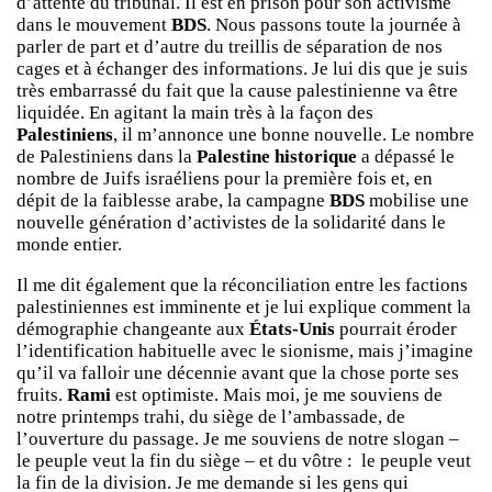
d’attente du tribunal. Il est en prison pour son activisme
dans le mouvement
BDS
. Nous passons toute la journée à
parler de part et d’autre du treillis de séparation de nos
cages et à échanger des informations. Je lui dis que je suis
très embarrassé du fait que la cause palestinienne va être
liquidée. En agitant la main très à la façon des
Palestiniens
, il m’annonce une bonne nouvelle. Le nombre
de Palestiniens dans la
Palestine historique
a dépassé le
nombre de Juifs israéliens pour la première fois et, en
dépit de la faiblesse arabe, la campagne
BDS
mobilise une
nouvelle génération d’activistes de la solidarité dans le
monde entier.
Il me dit également que la réconciliation entre les factions
palestiniennes est imminente et je lui explique comment la
démographie changeante aux
États-Unis
pourrait éroder
l’identification habituelle avec le sionisme, mais j’imagine
qu’il va falloir une décennie avant que la chose porte ses
fruits.
Rami
est optimiste. Mais moi, je me souviens de
notre printemps trahi, du siège de l’ambassade, de
l’ouverture du passage. Je me souviens de notre slogan –
le peuple veut la fin du siège –
et du vôtre :
le peuple veut
la fin de la division.
Je me demande si les gens qui