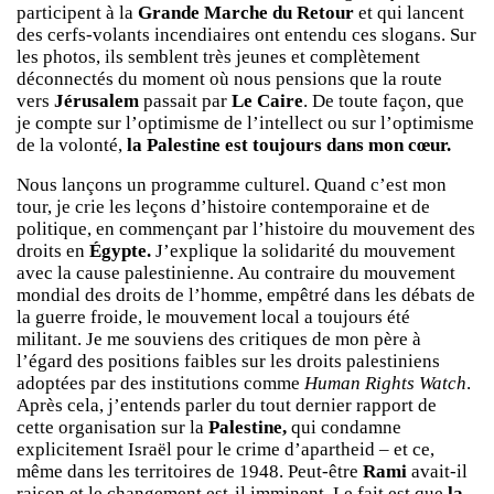
participent à la
Grande Marche du Retour
et qui lancent
des cerfs-volants incendiaires ont entendu ces slogans. Sur
les photos, ils semblent très jeunes et complètement
déconnectés du moment où nous pensions que la route
vers
Jérusalem
passait par
Le Caire
. De toute façon, que
je compte sur l’optimisme de l’intellect ou sur l’optimisme
de la volonté,
la Palestine est toujours dans mon cœur.
Nous lançons un programme culturel. Quand c’est mon
tour, je crie les leçons d’histoire contemporaine et de
politique, en commençant par l’histoire du mouvement des
droits en
Égypte.
J’explique la solidarité du mouvement
avec la cause palestinienne. Au contraire du mouvement
mondial des droits de l’homme, empêtré dans les débats de
la guerre froide, le mouvement local a toujours été
militant. Je me souviens des critiques de mon père à
l’égard des positions faibles sur les droits palestiniens
adoptées par des institutions comme
Human Rights Watch
.
Après cela, j’entends parler du tout dernier rapport de
cette organisation sur la
Palestine,
qui condamne
explicitement Israël pour le crime d’apartheid – et ce,
même dans les territoires de 1948. Peut-être
Rami
avait-il
raison et le changement est-il imminent. Le fait est que
la