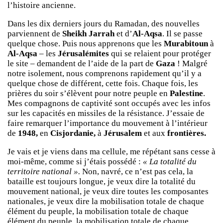
l’histoire ancienne.
Dans les dix derniers jours du Ramadan, des nouvelles
parviennent de
Sheikh Jarrah
et d’
Al-Aqsa
. Il se passe
quelque chose. Puis nous apprenons que les
Murabitoun
à
Al-Aqsa
– les
Jérusalémites
qui se relaient pour protéger
le site – demandent de l’aide de la part de
Gaza
! Malgré
notre isolement, nous comprenons rapidement qu’il y a
quelque chose de différent, cette fois. Chaque fois, les
prières du soir s’élèvent pour notre peuple en
Palestine
.
Mes compagnons de captivité sont occupés avec les infos
sur les capacités en missiles de la résistance. J’essaie de
faire remarquer l’importance du mouvement à l’intérieur
de
1948,
en
Cisjordanie,
à
Jérusalem
et aux
frontières.
Je vais et je viens dans ma cellule, me répétant sans cesse à
moi-même, comme si j’étais possédé :
« La totalité du
territoire national ».
Non, navré, ce n’est pas cela, la
bataille est toujours longue, je veux dire la totalité du
mouvement
national, je veux dire toutes les composantes
nationales, je veux dire la mobilisation totale de chaque
élément du peuple, la mobilisation totale de chaque
élément du peuple, la mobilisation totale de chaque