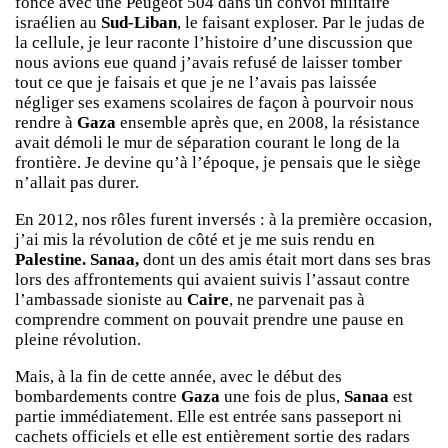
foncé avec une Peugeot 504 dans un convoi militaire
israélien au
Sud-Liban
, le faisant exploser. Par le judas de
la cellule, je leur raconte l’histoire d’une discussion que
nous avions eue quand j’avais refusé de laisser tomber
tout ce que je faisais et que je ne l’avais pas laissée
négliger ses examens scolaires de façon à pourvoir nous
rendre à
Gaza
ensemble après que, en 2008, la résistance
avait démoli le mur de séparation courant le long de la
frontière. Je devine qu’à l’époque, je pensais que le siège
n’allait pas durer.
En 2012, nos rôles furent inversés : à la première occasion,
j’ai mis la révolution de côté et je me suis rendu en
Palestine. Sanaa,
dont un des amis était mort dans ses bras
lors des affrontements qui avaient suivis l’assaut contre
l’ambassade sioniste au
Caire
, ne parvenait pas à
comprendre comment on pouvait prendre une pause en
pleine révolution.
Mais, à la fin de cette année, avec le début des
bombardements contre
Gaza
une fois de plus,
Sanaa
est
partie immédiatement. Elle est entrée sans passeport ni
cachets officiels et elle est entièrement sortie des radars