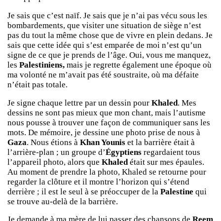
Je sais que c’est naïf. Je sais que je n’ai pas vécu sous les
bombardements, que visiter une situation de siège n’est
pas du tout la même chose que de vivre en plein dedans. Je
sais que cette idée qui s’est emparée de moi n’est qu’un
signe de ce que je prends de l’âge. Oui, vous me manquez,
les
Palestiniens,
mais je regrette également une époque où
ma volonté ne m’avait pas été soustraite, où ma défaite
n’était pas totale.
Je signe chaque lettre par un dessin pour
Khaled
. Mes
dessins ne sont pas mieux que mon chant, mais l’autisme
nous pousse à trouver une façon de communiquer sans les
mots. De mémoire, je dessine une photo prise de nous à
Gaza
. Nous étions à
Khan Younis
et la barrière était à
l’arrière-plan ; un groupe d’
Égyptiens
regardaient tous
l’appareil photo, alors que
Khaled
était sur mes épaules.
Au moment de prendre la photo, Khaled se retourne pour
regarder la clôture et il montre l’horizon qui s’étend
derrière ; il est le seul à se préoccuper de la
Palestine
qui
se trouve au-delà de la barrière.
Je demande à ma mère de lui passer des chansons de
Reem