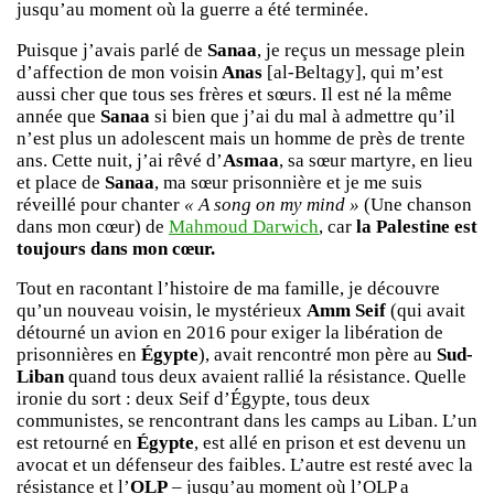
jusqu’au moment où la guerre a été terminée.
Puisque j’avais parlé de
Sanaa
, je reçus un message plein
d’affection de mon voisin
Anas
[al-Beltagy], qui m’est
aussi cher que tous ses frères et sœurs. Il est né la même
année que
Sanaa
si bien que j’ai du mal à admettre qu’il
n’est plus un adolescent mais un homme de près de trente
ans. Cette nuit, j’ai rêvé d’
Asmaa
, sa sœur martyre, en lieu
et place de
Sanaa
, ma sœur prisonnière et je me suis
réveillé pour chanter
« A song on my mind »
(Une chanson
dans mon cœur) de
Mahmoud Darwich
, car
la Palestine est
toujours dans mon cœur.
Tout en racontant l’histoire de ma famille, je découvre
qu’un nouveau voisin, le mystérieux
Amm Seif
(qui avait
détourné un avion en 2016 pour exiger la libération de
prisonnières en
Égypte
), avait rencontré mon père au
Sud-
Liban
quand tous deux avaient rallié la résistance. Quelle
ironie du sort : deux Seif d’Égypte, tous deux
communistes, se rencontrant dans les camps au Liban. L’un
est retourné en
Égypte
, est allé en prison et est devenu un
avocat et un défenseur des faibles. L’autre est resté avec la
résistance et l’
OLP
– jusqu’au moment où l’OLP a