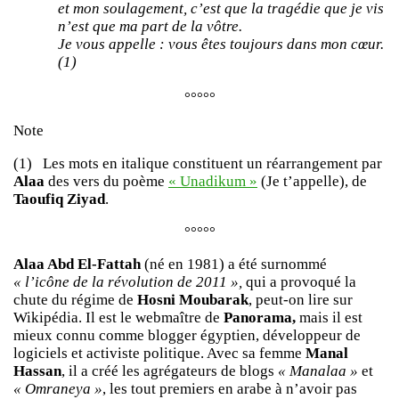
et mon soulagement, c’est que la tragédie que je vis
n’est que ma part de la vôtre.
Je vous appelle : vous êtes toujours dans mon cœur.
(1)
°°°°°
Note
(1) Les mots en italique constituent un réarrangement par
Alaa
des vers du poème
«
Unadikum
»
(Je t’appelle), de
Taoufiq Ziyad
.
°°°°°
Alaa Abd El-Fattah
(né en 1981) a été surnommé
« l’icône de la révolution de 2011 »,
qui a provoqué la
chute du régime de
Hosni Moubarak
, peut-on lire sur
Wikipédia. Il est le webmaître de
Panorama,
mais il est
mieux connu comme blogger égyptien, développeur de
logiciels et activiste politique. Avec sa femme
Manal
Hassan
, il a créé les agrégateurs de blogs
« Manalaa »
et
« Omraneya »
, les tout premiers en arabe à n’avoir pas