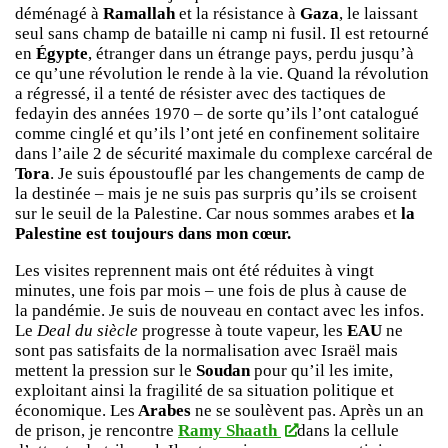
déménagé à
Ramallah
et la résistance à
Gaza
, le laissant
seul sans champ de bataille ni camp ni fusil. Il est retourné
en
Égypte
, étranger dans un étrange pays, perdu jusqu’à
ce qu’une révolution le rende à la vie. Quand la révolution
a régressé, il a tenté de résister avec des tactiques de
fedayin des années 1970 – de sorte qu’ils l’ont catalogué
comme cinglé et qu’ils l’ont jeté en confinement solitaire
dans l’aile 2 de sécurité maximale du complexe carcéral de
Tora
. Je suis époustouflé par les changements de camp de
la destinée – mais je ne suis pas surpris qu’ils se croisent
sur le seuil de la Palestine. Car nous sommes arabes et
la
Palestine est toujours dans mon cœur.
Les visites reprennent mais ont été réduites à vingt
minutes, une fois par mois – une fois de plus à cause de
la pandémie. Je suis de nouveau en contact avec les infos.
Le
Deal du siècle
progresse à toute vapeur, les
EAU
ne
sont pas satisfaits de la normalisation avec Israël mais
mettent la pression sur le
Soudan
pour qu’il les imite,
exploitant ainsi la fragilité de sa situation politique et
économique. Les
Arabes
ne se soulèvent pas. Après un an
de prison, je rencontre
Ramy Shaath
dans la cellule