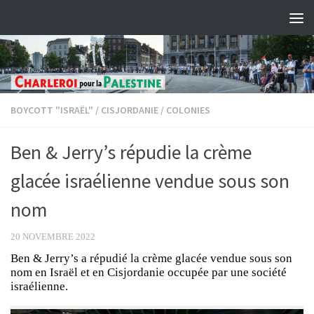
Skip to content
BOYCOTT "ISRAËL"
/
CISJORDANIE
/
COLONIES
Ben & Jerry’s répudie la crème
glacée israélienne vendue sous son
nom
20 NOVEMBRE 2022
Ben & Jerry’s a répudié la crème glacée vendue sous son
nom en Israël et en Cisjordanie occupée par une société
israélienne.