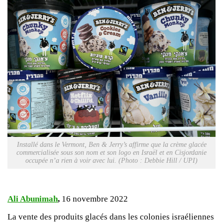
Installé dans le Vermont, Ben & Jerry’s affirme que la crème glacée
commercialisée sous son nom et son logo en Israël et en Cisjordanie
occupée n’a rien à voir avec lui. (Photo : Debbie Hill / UPI)
Ali Abunimah
,
16 novembre 2022
La vente des produits glacés dans les colonies israéliennes