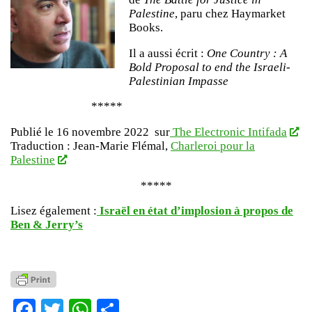
Palestine
, paru chez Haymarket
Books.
Il a aussi écrit :
One Country : A
Bold Proposal to end the Israeli-
Palestinian Impasse
*****
Publié le 16 novembre 2022 sur
The Electronic Intifada
Traduction : Jean-Marie Flémal,
Charleroi pour la
Palestine
*****
Lisez également :
Israël en état d’implosion à propos de
Ben & Jerry’s
Facebook
Twitter
WhatsApp
Partager