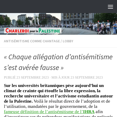
Skip to content
ANTISÉMITISME COMME CHANTAGE
/
LOBBY
« Chaque allégation d’antisémitisme
s’est avérée fausse »
PUBLIÉ
23 SEPTEMBRE 2023
· MIS À JOUR
23 SEPTEMBRE 2023
Sur les universités britanniques pèse aujourd’hui un
climat de crainte qui étouffe la libre expression, la
recherche universitaire et l’activisme estudiantin autour
de la Palestine.
Voilà le résultat direct de l’adoption et de
l’utilisation, mandatées par le gouvernement, de la
fameuse définition de l’antisémitisme de l’
IHRA
afin
d’investiguer sur de prétendues manifestations de préjugés