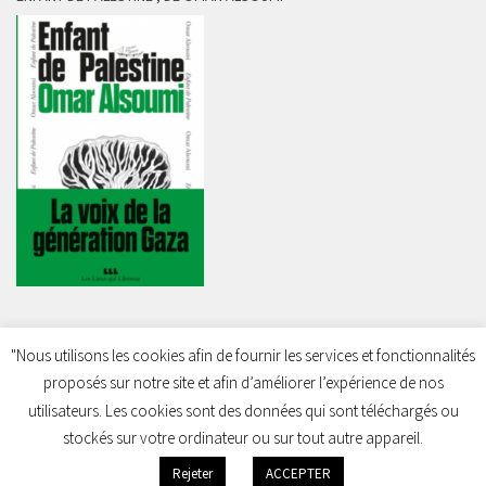
"Nous utilisons les cookies afin de fournir les services et fonctionnalités
proposés sur notre site et afin d’améliorer l’expérience de nos
Charleroi Pour la Palestine © 2026. Tous droits réservés.
utilisateurs. Les cookies sont des données qui sont téléchargés ou
stockés sur votre ordinateur ou sur tout autre appareil.
Rejeter
ACCEPTER